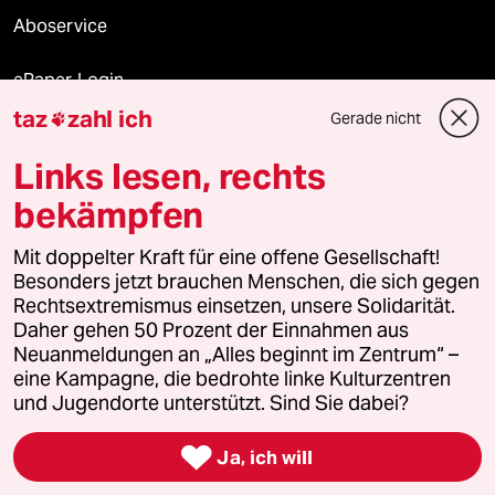
Aboservice
ePaper Login
taz
zahl ich
Gerade nicht

Downloads für Abonnierende
Links lesen, rechts
bekämpfen
© 2026 taz Verlags und Vertriebs GmbH
Alle Rechte vorbehalten. Bei rechtlichen Fragen oder für Genehmigungen
Mit doppelter Kraft für eine offene Gesellschaft!
wenden Sie sich bitte an
lizenzen@taz.de
Besonders jetzt brauchen Menschen, die sich gegen
Rechtsextremismus einsetzen, unsere Solidarität.
Daher gehen 50 Prozent der Einnahmen aus
Feedback
Redaktionsstatut
Kommune-Richtlinien
KI-
Neuanmeldungen an „Alles beginnt im Zentrum“ –
eine Kampagne, die bedrohte linke Kulturzentren
Leitlinie
Informant
Datenschutz
Impressum
AGB
und Jugendorte unterstützt. Sind Sie dabei?
Seitenwende
Einwilligungen widerrufen (Ads)

Ja, ich will