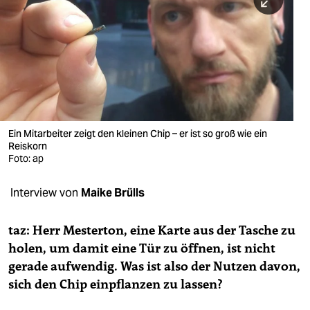
berlin
nord
wahrheit
verlag
verlag
Ein Mitarbeiter zeigt den kleinen Chip – er ist so groß wie ein
Reiskorn
veranstaltungen
Foto: ap
shop
Interview von
Maike Brülls
fragen & hilfe
unterstützen
taz: Herr Mesterton, eine
Karte aus der Tasche zu
holen, um damit eine Tür zu öffnen, ist nicht
abo
gerade aufwendig
. Was ist also der Nutzen davon,
sich den Chip einpflanzen zu lassen?
genossenschaft