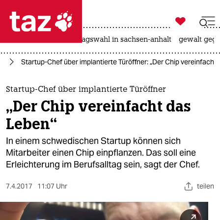

taz zahl ich
nahost-konflikt
landtagswahl in sachsen-anhalt
gewalt gege

taz zahl ich
it
Startup-Chef über implantierte Türöffner: „Der Chip vereinfacht
taz zahl ich
themen
Startup-Chef über implantierte Türöffner
„Der Chip vereinfacht das
politik
Leben“
öko
In einem schwedischen Startup können sich
Mitarbeiter einen Chip einpflanzen. Das soll eine
gesellschaft
Erleichterung im Berufsalltag sein, sagt der Chef.
kultur
7.4.2017
11:07 Uhr
teilen
sport