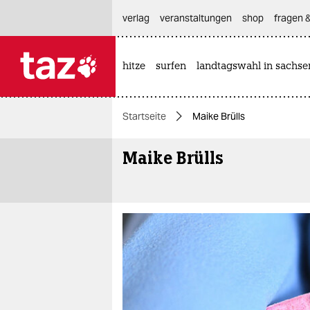
hautnavigation anspringen
hauptinhalt anspringen
footer anspringen
verlag
veranstaltungen
shop
fragen &
hitze
surfen
landtagswahl in sachse

taz zahl ich
taz zahl ich
Startseite
Maike Brülls
themen
Maike Brülls
politik
öko
gesellschaft
kultur
sport