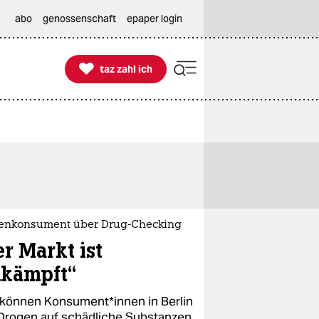
abo
genossenschaft
epaper login

taz zahl ich
taz zahl ich
enkonsument über Drug-Checking
er Markt ist
kämpft“
 können Konsument*innen in Berlin
 Drogen auf schädliche Substanzen