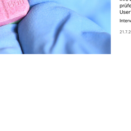
prüf
User
Inter
21.7.