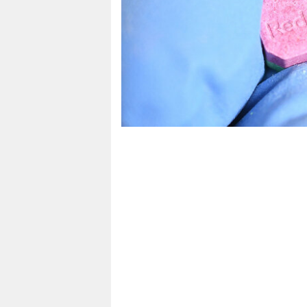
berlin
nord
wahrheit
verlag
verlag
veranstaltungen
shop
fragen & hilfe
unterstützen
abo
genossenschaft