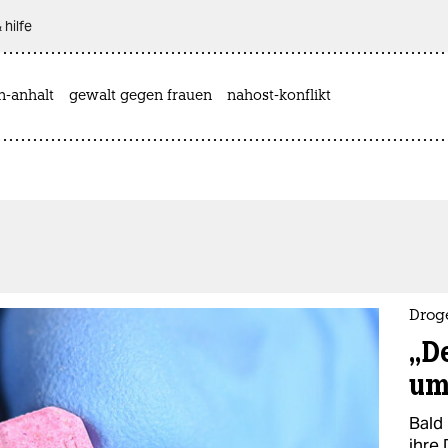
 hilfe
n-anhalt
gewalt gegen frauen
nahost-konflikt
Drog
„D
um
Bald
ihre