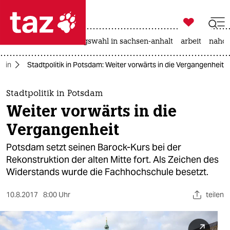

taz zahl ich
hitze
surfen
landtagswahl in sachsen-anhalt
arbeit
nahos

taz zahl ich
rlin
Stadtpolitik in Potsdam: Weiter vorwärts in die Vergangenheit
taz zahl ich
themen
Stadtpolitik in Potsdam
Weiter vorwärts in die
politik
Vergangenheit
öko
Potsdam setzt seinen Barock-Kurs bei der
Rekonstruktion der alten Mitte fort. Als Zeichen des
gesellschaft
Widerstands wurde die Fachhochschule besetzt.
kultur
10.8.2017
8:00 Uhr
teilen
sport