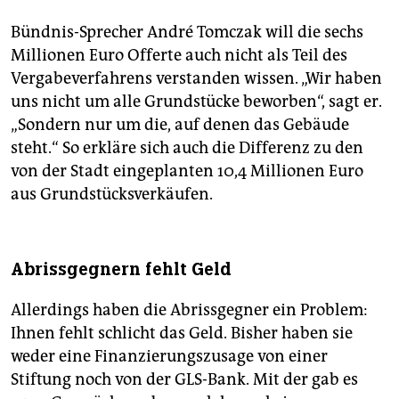
Portal einen Teil des Stadtschlosses wiederaufstellen.
Richtig Fahrt hat der
barocke Rollback
schließlich
Bündnis-Sprecher André Tomczak will die sechs
aufgenommen, als das Land ein neues
Millionen Euro Offerte auch nicht als Teil des
Landtagsgebäude bauen wollte. Somit hatte sich
Vergabeverfahrens verstanden wissen. „Wir haben
eine Nutzung für ein wiederaufgebautes Stadtschloss
uns nicht um alle Grundstücke beworben“, sagt er.
gefunden. Software-Milliardär Hasso Plattner
„Sondern nur um die, auf denen das Gebäude
spendierte Knobelsdorff-Fassade und Kupferdach.
Anschließend zog er gleich daneben das Museum
steht.“ So erkläre sich auch die Differenz zu den
Barberini hoch. Immobilieninvestoren errichteten an
von der Stadt eingeplanten 10,4 Millionen Euro
der Havel Potsdams teuerste Eigentumswohnungen
aus Grundstücksverkäufen.
mit barocken Fassaden.
In den kommenden Jahren soll noch eine ganze Reihe
von
Bauten aus der DDR-Zeit verschwinden
: Die
Abrissgegnern fehlt Geld
Schwimmhalle am Hauptbahnhof könnte schon in
diesem Jahr fallen und das benachbarte
Allerdings haben die Abrissgegner ein Problem:
Terrassenrestaurant Minsk folgen. Das ehemalige
Ihnen fehlt schlicht das Geld. Bisher haben sie
Rechenzentrum, das Dutzende Künstler und Kreative
nutzen, soll perspektivisch dem umstrittenen
weder eine Finanzierungszusage von einer
Wiederaufbau der Garnisonkirche Platz machen.
(mar)
Stiftung noch von der GLS-Bank. Mit der gab es