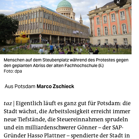
berlin
nord
wahrheit
verlag
verlag
Menschen auf dem Steubenplatz während des Protestes gegen
den geplanten Abriss der alten Fachhochschule (li.)
veranstaltungen
Foto: dpa
shop
Aus Potsdam
Marco Zschieck
fragen & hilfe
unterstützen
taz
| Eigentlich läuft es ganz gut für Potsdam: die
Stadt wächst, die Arbeitslosigkeit erreicht immer
abo
neue Tiefstände, die Steuereinnahmen sprudeln
und ein milliardenschwerer Gönner – der SAP-
genossenschaft
Gründer Hasso Plattner – spendierte der Stadt in