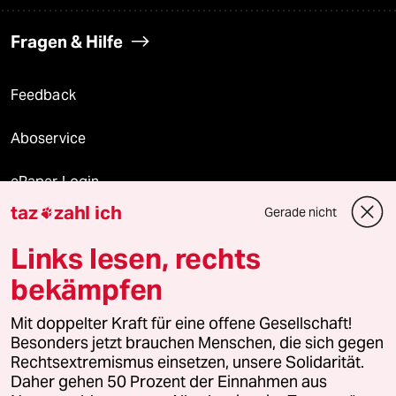
Fragen & Hilfe
Feedback
Aboservice
ePaper Login
taz
zahl ich
Gerade nicht

Downloads für Abonnierende
Links lesen, rechts
bekämpfen
© 2026 taz Verlags und Vertriebs GmbH
Alle Rechte vorbehalten. Bei rechtlichen Fragen oder für Genehmigungen
Mit doppelter Kraft für eine offene Gesellschaft!
wenden Sie sich bitte an
lizenzen@taz.de
Besonders jetzt brauchen Menschen, die sich gegen
Rechtsextremismus einsetzen, unsere Solidarität.
Daher gehen 50 Prozent der Einnahmen aus
Feedback
Redaktionsstatut
Kommune-Richtlinien
KI-