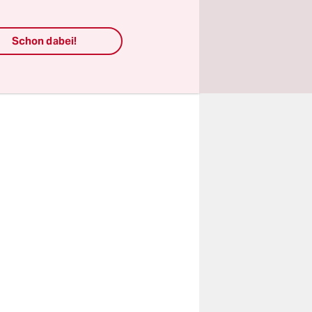
aber immer
lem warum?
Schon dabei!