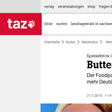
hautnavigation anspringen
hauptinhalt anspringen
footer anspringen
verlag
veranstaltungen
shop
fragen &
hitze
surfen
landtagswahl in sachse

taz zahl ich
taz zahl ich
Startseite
Kultur
Netzkultur
Met
themen
politik
Speisefotos
Butte
öko
Der Foodpo
gesellschaft
mehr Deuts
kultur
21.7.2016
11:4
sport