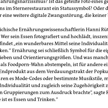
ahrungsnarzissmus? Ist das geteilte Foto eines g
s im Sternerestaurant ein Statussymbol? Oder 
r eine weitere digitale Zwangsstörung, die keiner
eichische Ernährungswissenschaftlerin Hanni Rütz
Wer sein Essen fotografiert und hochlädt, inszeni
findet „ein wunderbares Mittel seine Individualit
en.“ Ernährung sei schließlich Symbol für die e
lieben und Orientierungsgrößen. Und was manc
 als Foodporn-Wahn abstempeln, ist für andere e
 Endprodukt aus dem Verdauungstrakt der Popkul
ren es Mode-Codes oder bestimmte Musikstile, m
Individualität und zugleich seine Zugehörigkeit 
 Gruppierungen zum Ausdruck brachte“, sagte R
 ist es Essen und Trinken.“