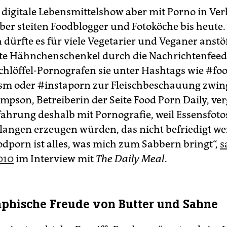
digitale Lebensmittelshow aber mit Porno in Ve
über steiten Foodblogger und Fotoköche bis heute.
 dürfte es für viele Vegetarier und Veganer anstö
e Hähnchenschenkel durch die Nachrichtenfeeds
chlöffel-Pornografen sie unter Hashtags wie #foo
m oder #instaporn zur Fleischbeschauung zwin
pson, Betreiberin der Seite Food Porn Daily, ver
rfahrung deshalb mit Pornografie, weil Essensfoto
erlangen erzeugen würden, das nicht befriedigt w
odporn ist alles, was mich zum Sabbern bringt“,
s
010
im Interview mit
The Daily Meal
.
phische Freude von Butter und Sahne