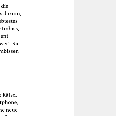
 die
es darum,
ebtestes
 Imbiss,
zent
ert. Sie
Imbissen
 Rätsel
rtphone,
ine neue