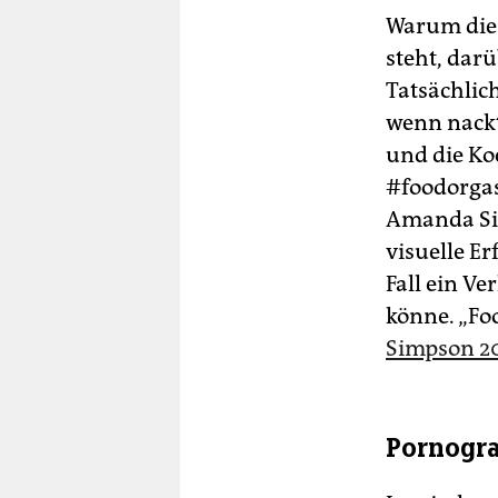
Warum die 
steht, dar
Tatsächlich
wenn nackt
und die Ko
#foodorgas
Amanda Sim
visuelle E
Fall ein V
könne. „Fo
Simpson 2
Pornogra