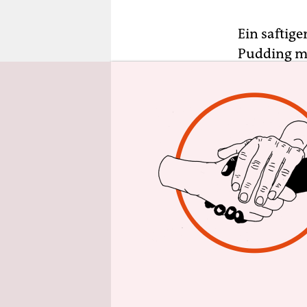
epaper login
Ein saftige
Pudding mi
auf Facebo
Essens kol
unter dem 
expliziten
erregen, is
Auch die D
entdeckt un
Eiersalat,
Deko werde
Akts, der a
setzen – un