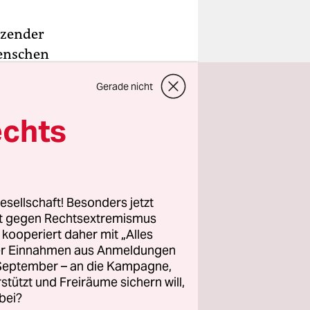
izender
Menschen
genen
Gerade nicht
tauchen
mit
echts
s zu
eues Hobby
esellschaft! Besonders jetzt
vegane
rt gegen Rechtsextremismus
z kooperiert daher mit „Alles
angold-
ller Einnahmen aus Anmeldungen
fischen
. September – an die Kampagne,
ter zu
rstützt und Freiräume sichern will,
bei?