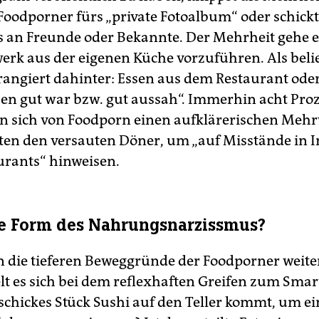
Foodporner fürs „private Fotoalbum“ oder schickt
s an Freunde oder Bekannte. Der Mehrheit gehe 
erk aus der eigenen Küche vorzuführen. Als beli
rangiert dahinter: Essen aus dem Restaurant oder
sen gut war bzw. gut aussah“. Immerhin acht Pro
n sich von Foodporn einen aufklärerischen Mehrw
rten den versauten Döner, um „auf Misstände in 
urants“ hinweisen.
e Form des Nahrungsnarzissmus?
 die tieferen Beweggründe der Foodporner weiter
lt es sich bei dem reflexhaften Greifen zum Sma
 schickes Stück Sushi auf den Teller kommt, um e