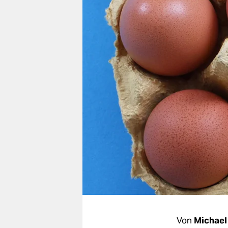
berlin
nord
wahrheit
verlag
verlag
veranstaltungen
shop
fragen & hilfe
unterstützen
abo
genossenschaft
Von
Michael