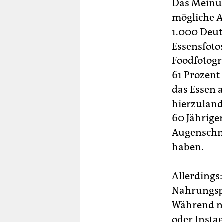
Das Meinun
mögliche A
1.000 Deut
Essensfoto
Foodfotogr
61 Prozent
das Essen 
hierzuland
60 Jährige
Augenschma
haben.
Allerdings
Nahrungspo
Während nu
oder Insta