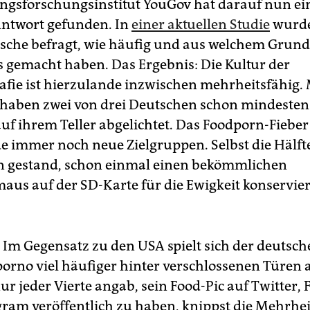
gsforschungsinstitut YouGov hat darauf nun ei
ntwort gefunden. In
einer aktuellen Studie
wurd
sche befragt, wie häufig und aus welchem Grund
s gemacht haben. Das Ergebnis: Die Kultur der
afie ist hierzulande inzwischen mehrheitsfähig.
 haben zwei von drei Deutschen schon mindesten
auf ihrem Teller abgelichtet. Das Foodporn-Fieber
e immer noch neue Zielgruppen. Selbst die Hälft
n gestand, schon einmal einen bekömmlichen
us auf der SD-Karte für die Ewigkeit konservier
: Im Gegensatz zu den USA spielt sich der deutsch
rno viel häufiger hinter verschlossenen Türen 
r jeder Vierte angab, sein Food-Pic auf Twitter,
gram veröffentlich zu haben, knippst die Mehrhei