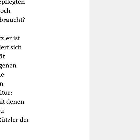
epflegten
doch
 braucht?
ler ist
ert sich
ät
igenen
he
in
tur:
it denen
zu
ützler der