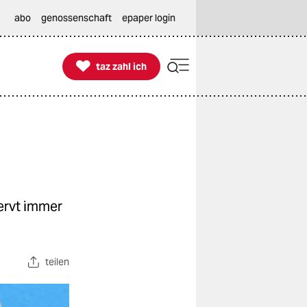
abo
genossenschaft
epaper login

taz zahl ich
taz zahl ich
ervt immer
teilen