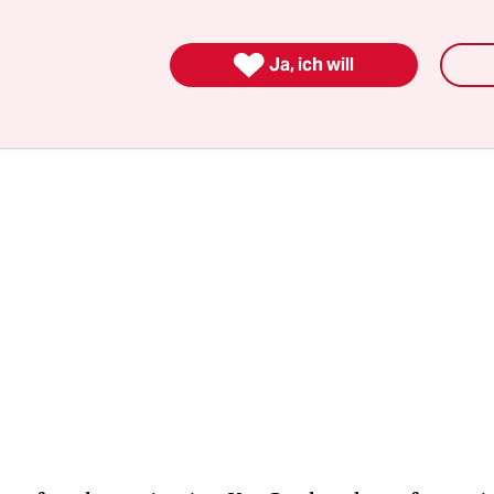
palten zu hinterlassen. Am Ende stößt einem 
se eine Frage auf: Wen interessiert's? Und vor al

Ja, ich will