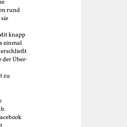
ne
en rund
 sie
 Mit knapp
s einmal
 erschließt
e der Über-
t zu
e
ab.
 Facebook
t