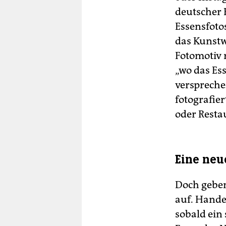
deutscher 
Essensfoto
das Kunstw
Fotomotiv 
„wo das Es
verspreche
fotografie
oder Resta
Eine neu
Doch geben
auf. Hande
sobald ein