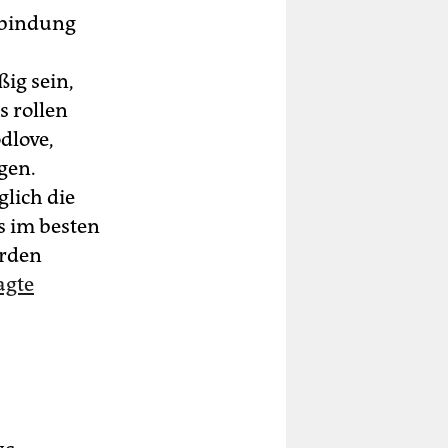
rbindung
ßig sein,
 rollen
dlove,
gen.
glich die
s im besten
erden
agte