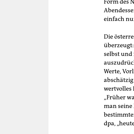
Form des N
Abendessen
einfach nu
Die österr
überzeugt: 
selbst und 
auszudrück
Werte, Vor
abschätzig
wertvolles
„Früher wa
man seine 
bestimmten
dpa, „heute