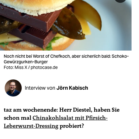
berlin
nord
wahrheit
verlag
verlag
Noch nicht bei Worst of Chefkoch, aber sicherlich bald: Schoko-
Gewürzgurken-Burger
veranstaltungen
Foto: Miss X / photocase.de
shop
Interview von
Jörn Kabisch
fragen & hilfe
unterstützen
taz am wochenende: Herr Diestel, haben Sie
abo
schon mal
Chinakohlsalat mit Pfirsich-
Leberwurst-Dressing
probiert?
genossenschaft