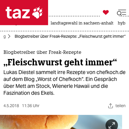

taz zahl ich
niedrigwasser
rente
landtagswahl in sachsen-anhalt
hybri

taz zahl ich
ltag
Blogbetreiber über Freak-Rezepte: „Fleischwurst geht immer“
taz zahl ich
themen
Blogbetreiber über Freak-Rezepte
„Fleischwurst geht immer“
politik
Lukas Diestel sammelt irre Rezepte von chefkoch.de
öko
auf dem Blog „Worst of Chefkoch“. Ein Gespräch
über Mett am Stock, Wienerle Hawaii und die
gesellschaft
Faszination des Ekels.
kultur
4.5.2018
11:36 Uhr
teilen
sport