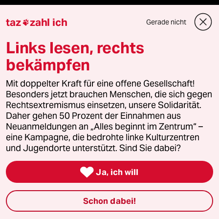
Freie Rede
taz
zahl ich
Gerade nicht

reingehen
Links lesen, rechts
bekämpfen
Mit doppelter Kraft für eine offene Gesellschaft!
Newsletter
Besonders jetzt brauchen Menschen, die sich gegen
Rechtsextremismus einsetzen, unsere Solidarität.
team zukunft
Daher gehen 50 Prozent der Einnahmen aus
Neuanmeldungen an „Alles beginnt im Zentrum“ –
eine Kampagne, die bedrohte linke Kulturzentren
taz frisch
und Jugendorte unterstützt. Sind Sie dabei?
taz zahl ich

Ja, ich will
taz lab Infobrief
Schon dabei!