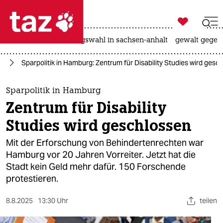

taz zahl ich
hitze
surfen
landtagswahl in sachsen-anhalt
gewalt gegen

taz zahl ich
ng
Sparpolitik in Hamburg: Zentrum für Disability Studies wird gesc
taz zahl ich
themen
Sparpolitik in Hamburg
Zentrum für Disability
politik
Studies wird geschlossen
öko
Mit der Erforschung von Behindertenrechten war
Hamburg vor 20 Jahren Vorreiter. Jetzt hat die
gesellschaft
Stadt kein Geld mehr dafür. 150 Forschende
protestieren.
kultur
sport
8.8.2025
13:30 Uhr
teilen