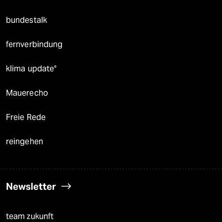
bundestalk
fernverbindung
klima update°
Mauerecho
Freie Rede
reingehen
Newsletter
team zukunft