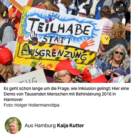
berlin
nord
wahrheit
verlag
verlag
veranstaltungen
shop
Es geht schon lange um die Frage, wie Inklusion gelingt: Hier eine
fragen & hilfe
Demo von Tausenden Menschen mit Behinderung 2016 in
Hannover
unterstützen
Foto: Holger Hollermann/dpa
abo
Aus Hamburg
Kaija Kutter
genossenschaft