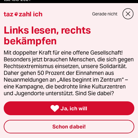
taz
zahl ich
Gerade nicht

Mehr taz Lesestoff
Links lesen, rechts
bekämpfen
taz Blogs
Mit doppelter Kraft für eine offene Gesellschaft!
Besonders jetzt brauchen Menschen, die sich gegen
taz FUTURZWEI
Rechtsextremismus einsetzen, unsere Solidarität.
Daher gehen 50 Prozent der Einnahmen aus
Le Monde diplomatique
Neuanmeldungen an „Alles beginnt im Zentrum“ –
eine Kampagne, die bedrohte linke Kulturzentren
taz Archiv
und Jugendorte unterstützt. Sind Sie dabei?

Ja, ich will
Mehr taz Angebote
Schon dabei!