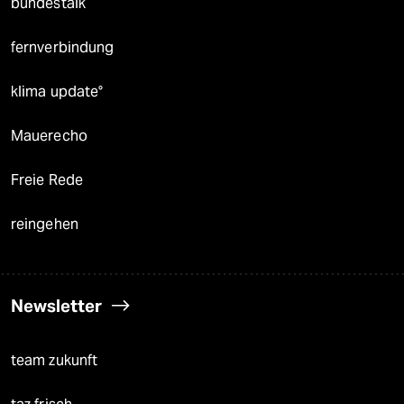
bundestalk
fernverbindung
klima update°
Mauerecho
Freie Rede
reingehen
Newsletter
team zukunft