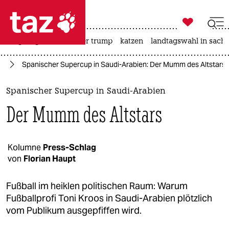

taz zahl ich
bergsteigen
usa unter trump
katzen
landtagswahl in sachs

taz zahl ich
rt
Spanischer Supercup in Saudi-Arabien: Der Mumm des Altstars
taz zahl ich
themen
Spanischer Supercup in Saudi-Arabien
Der Mumm des Altstars
politik
öko
Kolumne
Press-Schlag
von
Florian Haupt
gesellschaft
kultur
Fußball im heiklen politischen Raum: Warum
Fußballprofi Toni Kroos in Saudi-Arabien plötzlich
sport
vom Publikum ausgepfiffen wird.