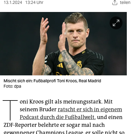
berlin
13.1.2024
13:24 Uhr
teilen
nord
wahrheit
verlag
verlag
veranstaltungen
shop
Mischt sich ein: Fußballprofi Toni Kroos, Real Madrid
Foto: dpa
fragen & hilfe
T
unterstützen
oni Kroos gilt als meinungsstark. Mit
seinem Bruder
ratscht er sich in eigenem
abo
Podcast durch die Fußballwelt
, und einen
genossenschaft
ZDF-Reporter belehrte er sogar mal nach
gewonnener Champions League, er solle nicht so