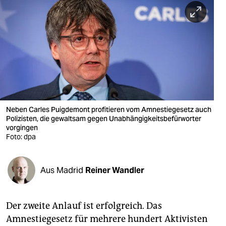
berlin
nord
wahrheit
verlag
verlag
veranstaltungen
Neben Carles Puigdemont profitieren vom Amnestiegesetz auch
Polizisten, die gewaltsam gegen Unabhängigkeitsbefürworter
shop
vorgingen
Foto: dpa
fragen & hilfe
unterstützen
Aus Madrid
Reiner Wandler
abo
Der zweite Anlauf ist erfolgreich. Das
genossenschaft
Amnestiegesetz für mehrere hundert Aktivisten