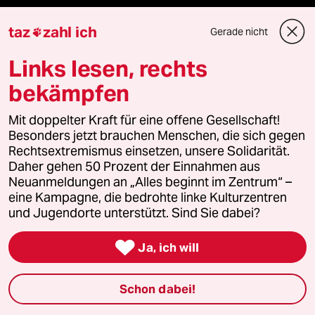
Reisen
taz
zahl ich
Gerade nicht

Kantine
Links lesen, rechts
Shop
bekämpfen
Anzeigen
Mit doppelter Kraft für eine offene Gesellschaft!
Besonders jetzt brauchen Menschen, die sich gegen
Rechtsextremismus einsetzen, unsere Solidarität.
Daher gehen 50 Prozent der Einnahmen aus
Fragen & Hilfe
Neuanmeldungen an „Alles beginnt im Zentrum“ –
eine Kampagne, die bedrohte linke Kulturzentren
und Jugendorte unterstützt. Sind Sie dabei?
Feedback

Ja, ich will
Aboservice
Schon dabei!
ePaper Login