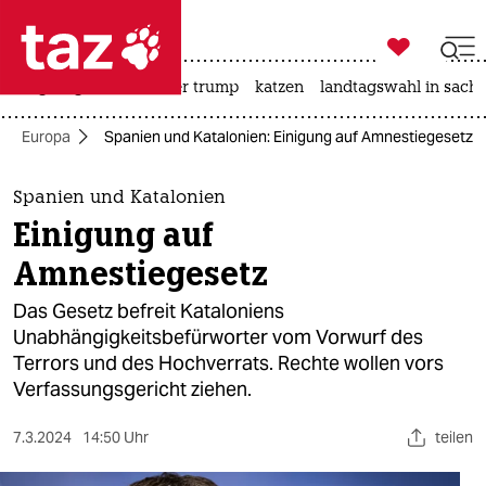

taz zahl ich
bergsteigen
usa unter trump
katzen
landtagswahl in sachs

taz zahl ich
Europa
Spanien und Katalonien: Einigung auf Amnestiegesetz
taz zahl ich
themen
Spanien und Katalonien
Einigung auf
politik
Amnestiegesetz
öko
Das Gesetz befreit Kataloniens
Unabhängigkeitsbefürworter vom Vorwurf des
gesellschaft
Terrors und des Hochverrats. Rechte wollen vors
Verfassungsgericht ziehen.
kultur
sport
7.3.2024
14:50 Uhr
teilen