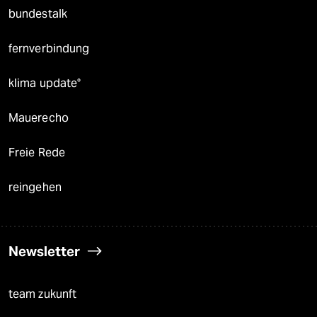
bundestalk
fernverbindung
klima update°
Mauerecho
Freie Rede
reingehen
Newsletter
team zukunft