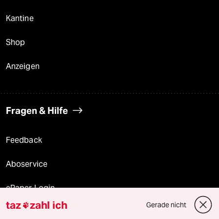
Kantine
Shop
Anzeigen
Fragen & Hilfe
Feedback
Aboservice
ePaper Login
taz
zahl ich
Gerade nicht

Downloads für Abonnierende