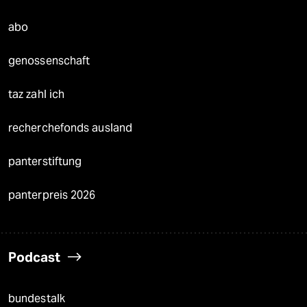
abo
genossenschaft
taz zahl ich
recherchefonds ausland
panterstiftung
panterpreis 2026
Podcast
bundestalk