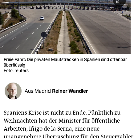
berlin
nord
wahrheit
verlag
verlag
Freie Fahrt: Die privaten Mautstrecken in Spanien sind offenbar
überflüssig
veranstaltungen
Foto: reuters
shop
fragen & hilfe
Aus Madrid
Reiner Wandler
unterstützen
Spaniens Krise ist nicht zu Ende. Pünktlich zu
abo
Weihnachten hat der Minister für öffentliche
genossenschaft
Arbeiten, Iñigo de la Serna, eine neue
unangenehme Überraschung für den Steuerzahler