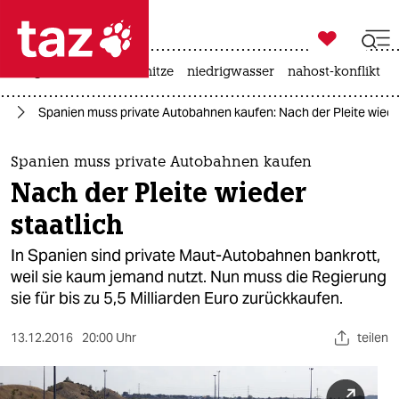

taz zahl ich
krieg in der ukraine
hitze
niedrigwasser
nahost-konflikt

taz zahl ich
hr
Spanien muss private Autobahnen kaufen: Nach der Pleite wieder
taz zahl ich
themen
Spanien muss private Autobahnen kaufen
Nach der Pleite wieder
politik
staatlich
öko
In Spanien sind private Maut-Autobahnen bankrott,
weil sie kaum jemand nutzt. Nun muss die Regierung
gesellschaft
sie für bis zu 5,5 Milliarden Euro zurückkaufen.
kultur
13.12.2016
20:00 Uhr
teilen
sport