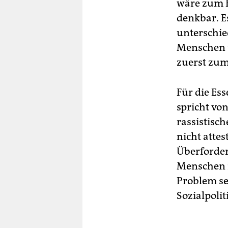
wäre zum B
denkbar. E
unterschie
Menschen w
zuerst zum
Für die Es
spricht von
rassistisch
nicht attes
Überforder
Menschen r
Problem se
Sozialpoli