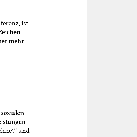
erenz, ist
 Zeichen
mmer mehr
 sozialen
eistungen
echnet“ und