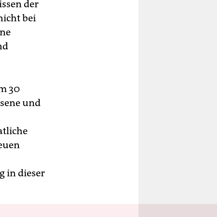
issen der
icht bei
ine
nd
um 30
hsene und
atliche
neuen
 in dieser