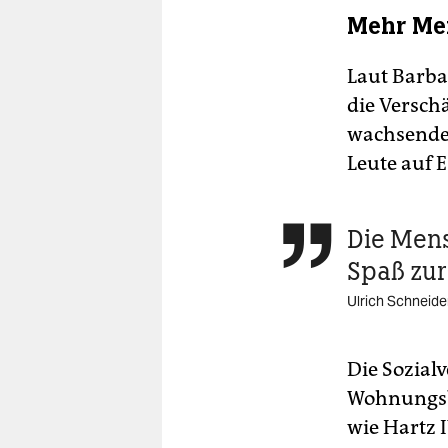
Mehr Me
Laut Barba
die Versch
wachsender
Leute auf 
Die Mens

Spaß zur
Ulrich Schneide
Die Sozialv
Wohnungsba
wie Hartz I