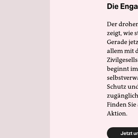
Die Enga
Der drohe
zeigt, wie
Gerade jet
allem mit d
Zivilgesell
beginnt im
selbstverw
Schutz und 
zugänglich
Finden Sie
Aktion.
Jetzt u