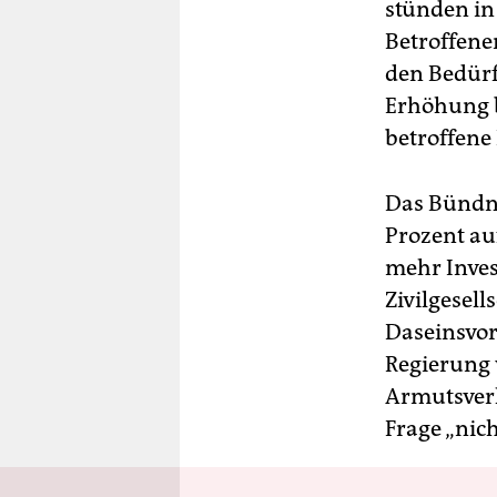
stünden in
Betroffene
den Bedürf
Erhöhung b
betroffene
Das Bündni
Prozent au
mehr Inves
Zivilgesell
Daseinsvor
Regierung 
Armutsverh
Frage „nich