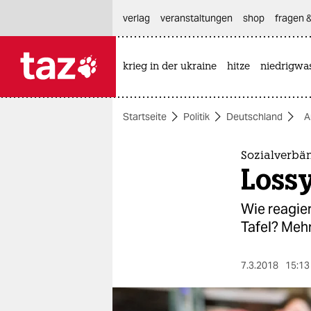
hautnavigation anspringen
hauptinhalt anspringen
footer anspringen
verlag
veranstaltungen
shop
fragen &
krieg in der ukraine
hitze
niedrigwa

taz zahl ich
taz zahl ich
Startseite
Politik
Deutschland
A
themen
politik
Sozialverbä
Lossy
öko
Wie reagier
gesellschaft
Tafel? Meh
kultur
7.3.2018
15:13
sport