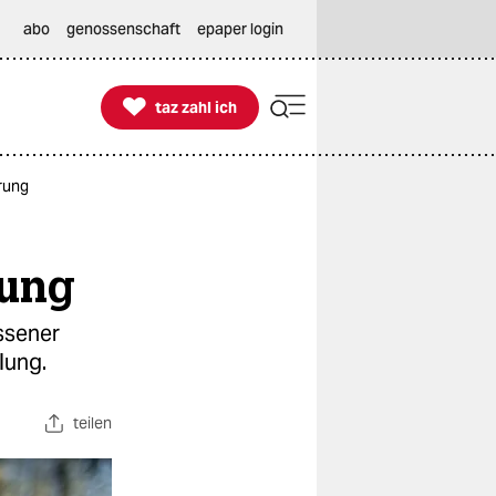
abo
genossenschaft
epaper login

taz zahl ich
taz zahl ich
erung
rung
Essener
lung.
teilen