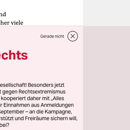
und
her viele
g der
Gerade nicht
echts
verbänden
lin zu
te wie die
n damit auf
esellschaft! Besonders jetzt
e Leitung
rt gegen Rechtsextremismus
z kooperiert daher mit „Alles
 von
ller Einnahmen aus Anmeldungen
em Pass
. September – an die Kampagne,
rstützt und Freiräume sichern will,
bei?