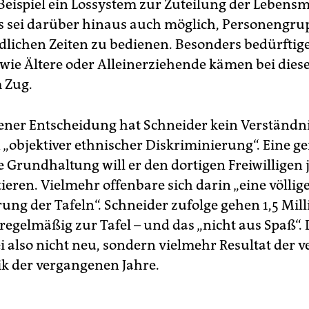
eispiel ein Lossystem zur Zuteilung der Lebensm
s sei darüber hinaus auch möglich, Personengru
dlichen Zeiten zu bedienen. Besonders bedürftig
ie Ältere oder Alleinerziehende kämen bei die
 Zug.
sener Entscheidung hat Schneider kein Verständn
 „objektiver ethnischer Diskriminierung“. Eine ge
e Grundhaltung will er den dortigen Freiwilligen
tieren. Vielmehr offenbare sich darin „eine völlig
ung der Tafeln“. Schneider zufolge gehen 1,5 Mil
egelmäßig zur Tafel – und das „nicht aus Spaß“.
i also nicht neu, sondern vielmehr Resultat der v
tik der vergangenen Jahre.