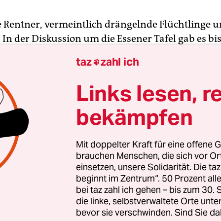
 Rentner, vermeintlich drängelnde Flüchtlinge 
In der Diskussion um die Essener Tafel gab es bis
ungen, aber wenig Vorschläge, wie die Verteilun
taz
zahl ich

el in Zukunft aussehen könnte.
Links lesen, r
auf diese Frage versuchten Vertreter von Sozial
bekämpfen
gemeinsamen Pressekonferenz am Dienstag in Ber
 mehr als 30 Organisationen – darunter so bekann
hlfahrt, der Paritätische und der DGB – reagiere
Mit doppelter Kraft für eine offene G
 um die Essener Tafel. Im Januar hatte die dortig
brauchen Menschen, die sich vor O
einsetzen, unsere Solidarität. Die ta
n, aufgrund von Streitigkeiten bei der Verteilung
beginnt im Zentrum“. 50 Prozent a
eln in Zukunft nur noch Bedürftige mit deutsch
bei taz zahl ich gehen – bis zum 30
men.
die linke, selbstverwaltete Orte unte
bevor sie verschwinden. Sind Sie da