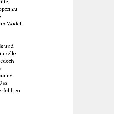
ittel
ppen zu
e
sem Modell
is und
nerelle
 jedoch
e
lionen
 Das
erfehlten