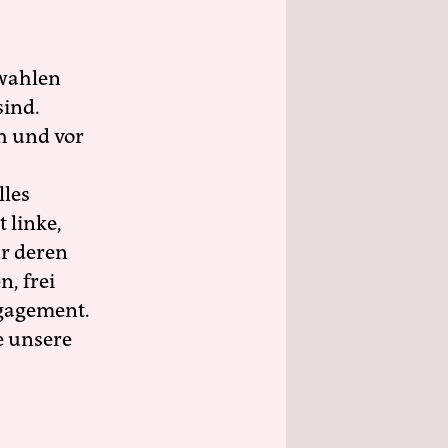
wahlen
sind.
h und vor
lles
 linke,
ür deren
n, frei
ngagement.
e unsere