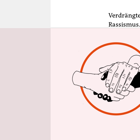
epaper login
Verdrängte
Rassismus. 
Anschuldig
Lebensmitt
Antworten 
bei einer 
geben. Die
Arbeiterwo
die Debatte
entschiede
Lebensmitt
aufzuneh