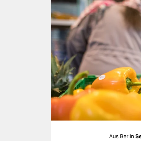
berlin
nord
wahrheit
verlag
verlag
veranstaltungen
shop
fragen & hilfe
unterstützen
abo
genossenschaft
Aus Berlin
Se