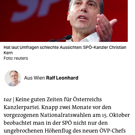
berlin
nord
wahrheit
verlag
Hat laut Umfragen schlechte Aussichten: SPÖ-Kanzler Christian
Kern
verlag
Foto: reuters
veranstaltungen
shop
Aus Wien
Ralf Leonhard
fragen & hilfe
taz
| Keine guten Zeiten für Österreichs
unterstützen
Kanzlerpartei. Knapp zwei Monate vor den
abo
vorgezogenen Nationalratswahlen am 15. Oktober
beobachtet man in der SPÖ nicht nur den
genossenschaft
ungebrochenen Höhenflug des neuen ÖVP-Chefs