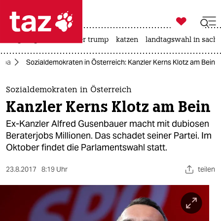

taz zahl ich
bergsteigen
usa unter trump
katzen
landtagswahl in sachs

taz zahl ich
opa
Sozialdemokraten in Österreich: Kanzler Kerns Klotz am Bein
taz zahl ich
themen
Sozialdemokraten in Österreich
Kanzler Kerns Klotz am Bein
politik
Ex-Kanzler Alfred Gusenbauer macht mit dubiosen
öko
Beraterjobs Millionen. Das schadet seiner Partei. Im
Oktober findet die Parlamentswahl statt.
gesellschaft
23.8.2017
8:19 Uhr
teilen
kultur
sport