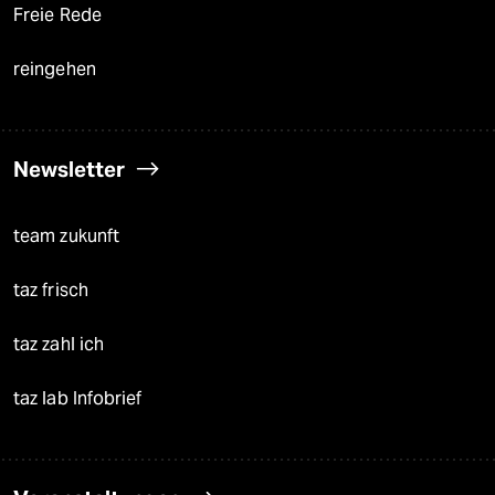
Freie Rede
reingehen
Newsletter
team zukunft
taz frisch
taz zahl ich
taz lab Infobrief