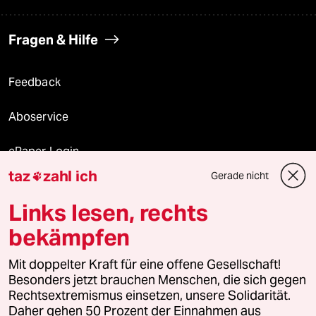
Fragen & Hilfe
Feedback
Aboservice
ePaper Login
taz
zahl ich
Gerade nicht

Downloads für Abonnierende
Links lesen, rechts
bekämpfen
© 2026 taz Verlags und Vertriebs GmbH
Mit doppelter Kraft für eine offene Gesellschaft!
Alle Rechte vorbehalten. Bei rechtlichen Fragen oder für Genehmigungen
wenden Sie sich bitte an
lizenzen@taz.de
Besonders jetzt brauchen Menschen, die sich gegen
Rechtsextremismus einsetzen, unsere Solidarität.
Daher gehen 50 Prozent der Einnahmen aus