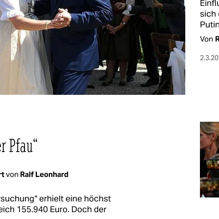
Einfl
sich
Puti
Von
R
2.3.2
er Pfau“
rt
von
Ralf Leonhard
rsuchung“ erhielt eine höchst
eich 155.940 Euro. Doch der