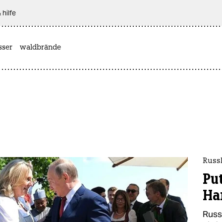
 hilfe
sser
waldbrände
Russl
Pu
Ha
Russ