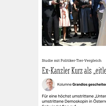
berlin
nord
wahrheit
verlag
verlag
veranstaltungen
shop
Studie mit Politiker-Tier-Vergleich
Ex-Kanzler Kurz als „eitl
fragen & hilfe
unterstützen
Kolumne
Grandios gescheite
abo
Für eine höchst umstrittene „Unte
genossenschaft
umstrittene Demoskopin in Österr