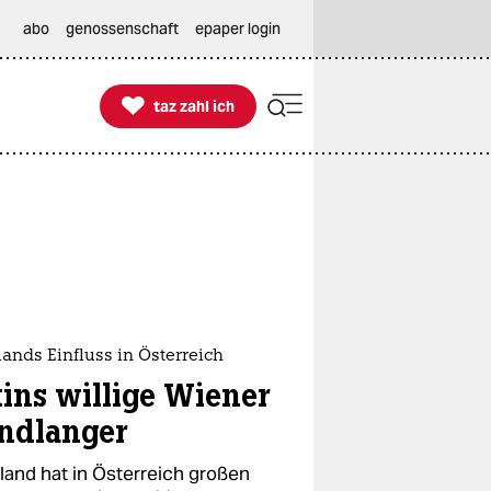
abo
genossenschaft
epaper login

taz zahl ich
taz zahl ich
ands Einfluss in Österreich
tins willige Wiener
ndlanger
land hat in Österreich großen