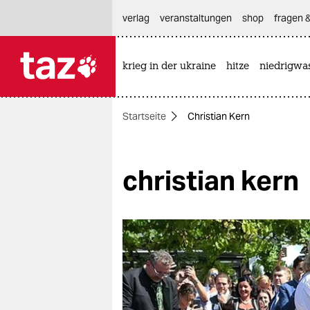
hautnavigation anspringen
hauptinhalt anspringen
footer anspringen
verlag
veranstaltungen
shop
fragen &
krieg in der ukraine
hitze
niedrigwa

taz zahl ich
taz zahl ich
Startseite
Christian Kern
themen
politik
christian kern
öko
gesellschaft
kultur
sport