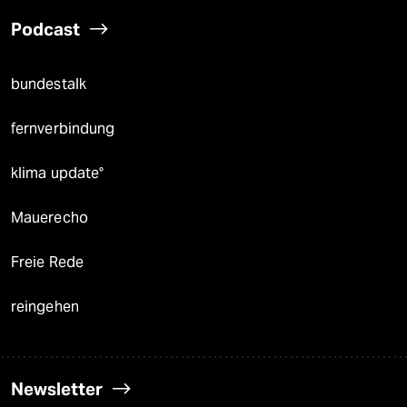
Podcast
bundestalk
fernverbindung
klima update°
Mauerecho
Freie Rede
reingehen
Newsletter