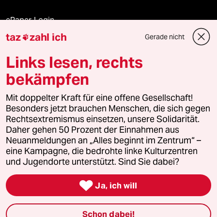
ePaper Login
taz
zahl ich
Gerade nicht

Downloads für Abonnierende
Links lesen, rechts
bekämpfen
© 2026 taz Verlags und Vertriebs GmbH
Alle Rechte vorbehalten. Bei rechtlichen Fragen oder für Genehmigungen
Mit doppelter Kraft für eine offene Gesellschaft!
wenden Sie sich bitte an
lizenzen@taz.de
Besonders jetzt brauchen Menschen, die sich gegen
Rechtsextremismus einsetzen, unsere Solidarität.
Daher gehen 50 Prozent der Einnahmen aus
Feedback
Redaktionsstatut
Kommune-Richtlinien
KI-
Neuanmeldungen an „Alles beginnt im Zentrum“ –
eine Kampagne, die bedrohte linke Kulturzentren
Leitlinie
Informant
Datenschutz
Impressum
AGB
und Jugendorte unterstützt. Sind Sie dabei?
Seitenwende
Einwilligungen widerrufen (Ads)

Ja, ich will
Schon dabei!