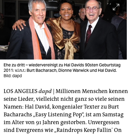
berlin
nord
wahrheit
verlag
verlag
veranstaltungen
Ehe zu dritt – wiedervereinigt zu Hal Davids 90sten Geburtstag
2011: v.l.n.r.: Burt Bacharach, Dionne Warwick und Hal David.
shop
Bild: dapd
fragen & hilfe
LOS ANGELES
dapd
| Millionen Menschen kennen
seine Lieder, vielleicht nicht ganz so viele seinen
unterstützen
Namen: Hal David, kongenialer Texter zu Burt
abo
Bacharachs „Easy Listening Pop“, ist am Samstag
im Alter von 91 Jahren gestorben. Unvergessen
genossenschaft
sind Evergreens wie „Raindrops Keep Fallin' On