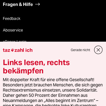
Fragen & Hilfe
Feedback
Aboservice
ePaper Login
taz
zahl ich
Gerade nicht

Downloads für Abonnierende
Links lesen, rechts
bekämpfen
© 2026 taz Verlags und Vertriebs GmbH
Alle Rechte vorbehalten. Bei rechtlichen Fragen oder für Genehmigungen
Mit doppelter Kraft für eine offene Gesellschaft!
wenden Sie sich bitte an
lizenzen@taz.de
Besonders jetzt brauchen Menschen, die sich gegen
Rechtsextremismus einsetzen, unsere Solidarität.
Daher gehen 50 Prozent der Einnahmen aus
Feedback
Redaktionsstatut
Kommune-Richtlinien
KI-
Neuanmeldungen an „Alles beginnt im Zentrum“ –
eine Kampagne, die bedrohte linke Kulturzentren