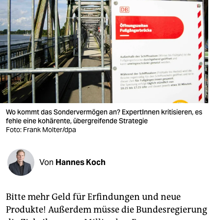
berlin
nord
wahrheit
verlag
verlag
veranstaltungen
Wo kommt das Sondervermögen an? ExpertInnen kritisieren, es
fehle eine kohärente, übergreifende Strategie
shop
Foto: Frank Molter/dpa
fragen & hilfe
Von
Hannes Koch
unterstützen
abo
Bitte mehr Geld für Erfindungen und neue
genossenschaft
Produkte! Außerdem müsse die Bundesregierung