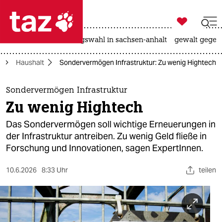

taz zahl ich
hitze
surfen
landtagswahl in sachsen-anhalt
gewalt gegen

taz zahl ich
e
Haushalt
Sondervermögen Infrastruktur: Zu wenig Hightech
taz zahl ich
themen
Sondervermögen Infrastruktur
Zu wenig Hightech
politik
Das Sondervermögen soll wichtige Erneuerungen in
öko
der Infrastruktur antreiben. Zu wenig Geld fließe in
Forschung und Innovationen, sagen ExpertInnen.
gesellschaft
10.6.2026
8:33 Uhr
teilen
kultur
sport