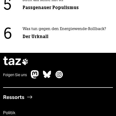
5
Streit um Rente mit 63
Passgenauer Populismus
6
Was tun gegen den Energiewende-Rollback?
Der Urknall
taz

Folgen Sie uns
Ressorts
Politik