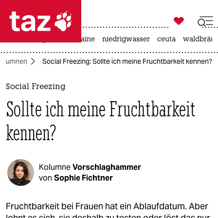

taz zahl ich
hitze
krieg in der ukraine
niedrigwasser
ceuta
waldbrän

taz zahl ich
olumnen
Social Freezing: Sollte ich meine Fruchtbarkeit kennen?
taz zahl ich
themen
Social Freezing
Sollte ich meine Fruchtbarkeit
politik
kennen?
öko
gesellschaft
Kolumne
Vorschlaghammer
kultur
von
Sophie Fichtner
sport
Fruchtbarkeit bei Frauen hat ein Ablaufdatum. Aber
lohnt es sich, sie deshalb zu testen oder löst das nur