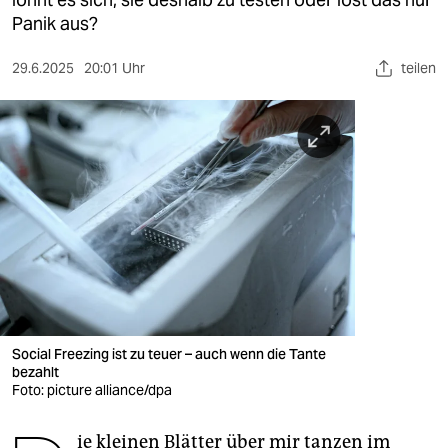
berlin
Panik aus?
nord
29.6.2025
20:01 Uhr
teilen
wahrheit
verlag
verlag
veranstaltungen
shop
fragen & hilfe
unterstützen
Social Freezing ist zu teuer – auch wenn die Tante
bezahlt
abo
Foto: picture alliance/dpa
genossenschaft
ie kleinen Blätter über mir tanzen im