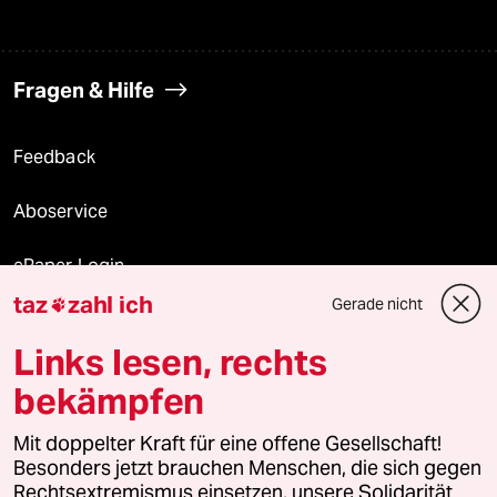
Fragen & Hilfe
Feedback
Aboservice
ePaper Login
taz
zahl ich
Gerade nicht

Downloads für Abonnierende
Links lesen, rechts
bekämpfen
© 2026 taz Verlags und Vertriebs GmbH
Alle Rechte vorbehalten. Bei rechtlichen Fragen oder für Genehmigungen
Mit doppelter Kraft für eine offene Gesellschaft!
wenden Sie sich bitte an
lizenzen@taz.de
Besonders jetzt brauchen Menschen, die sich gegen
Rechtsextremismus einsetzen, unsere Solidarität.