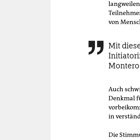
langweilen 
Teilnehmer
von Mensch
Mit diese

Initiator
Montero 
Auch schwi
Denkmal fü
vorbeikomm
in verstän
Die Stimmu