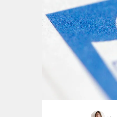
berlin
nord
wahrheit
verlag
verlag
veranstaltungen
shop
fragen & hilfe
unterstützen
abo
genossenschaft