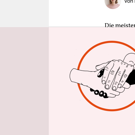
Von
epaper login
Die meiste
diesigen S
kein gutes 
letzten Pla
einem Schi
schweren g
BetreuerIn
denen die
Rita Hüben
solchen WG
Schwerpunk
Touristeng