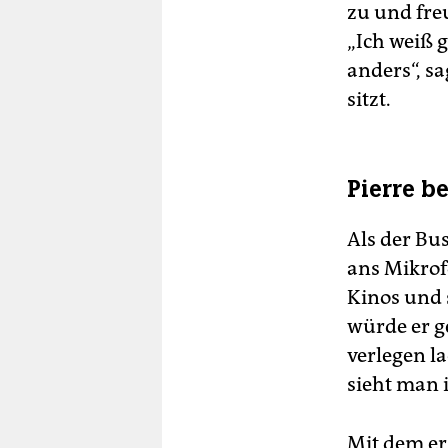
zu und fre
„Ich weiß g
anders“, s
sitzt.
Pierre 
Als der Bu
ans Mikrofo
Kinos und 
würde er g
verlegen la
sieht man 
Mit dem er