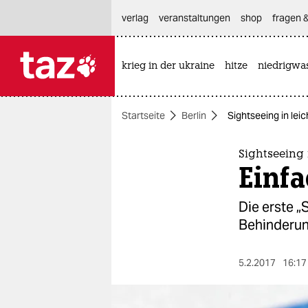
hautnavigation anspringen
hauptinhalt anspringen
footer anspringen
verlag
veranstaltungen
shop
fragen &
krieg in der ukraine
hitze
niedrigwa

taz zahl ich
taz zahl ich
Startseite
Berlin
Sightseeing in leic
themen
politik
Sightseeing 
Einfa
öko
Die erste „
gesellschaft
Behinderung
kultur
5.2.2017
16:17
sport