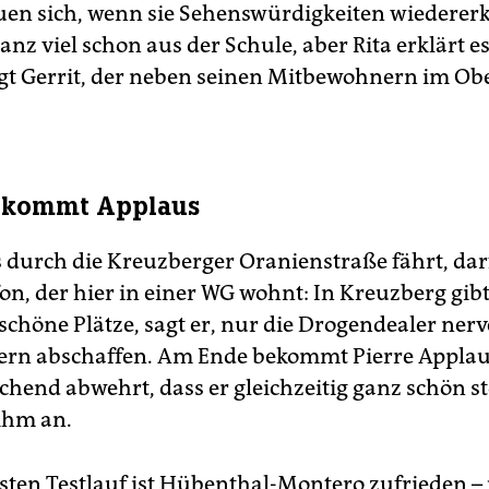
uen sich, wenn sie Sehenswürdigkeiten wiederer
anz viel schon aus der Schule, aber Rita erklärt 
agt Gerrit, der neben seinen Mitbewohnern im Ob
bekommt Applaus
s durch die Kreuzberger Oranienstraße fährt, dar
n, der hier in einer WG wohnt: In Kreuzberg gibt 
schöne Plätze, sagt er, nur die Drogendealer nerv
ern abschaffen. Am Ende bekommt Pierre Applaus
chend abwehrt, dass er gleichzeitig ganz schön sto
ihm an.
sten Testlauf ist Hübenthal-Montero zufrieden –