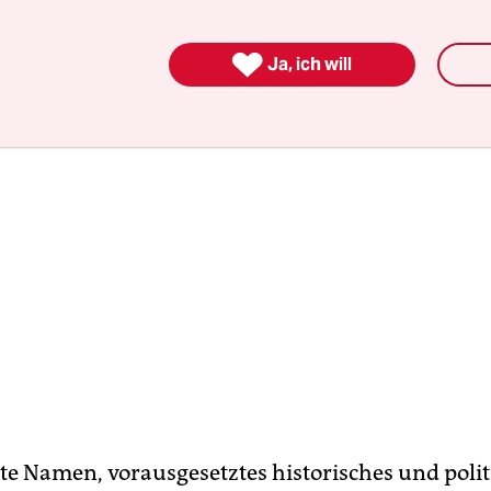
, dass es so ein Angebot für unsere Bewohner nich

Ja, ich will
te Namen, vorausgesetztes historisches und polit