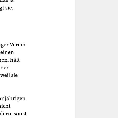
das ja
t sie.
iger Verein
keinen
en, hält
hner
weil sie
ehnjährigen
nicht
dern, sonst