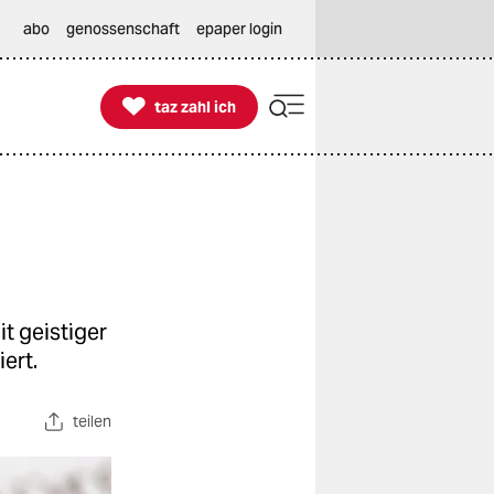
abo
genossenschaft
epaper login

taz zahl ich
taz zahl ich
t geistiger
ert.
teilen