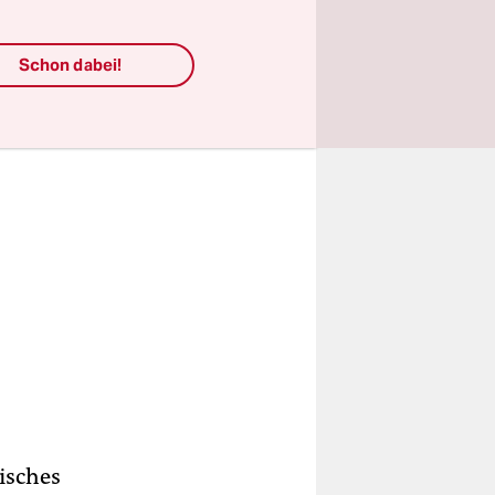
t gibt.“
Schon dabei!
isches