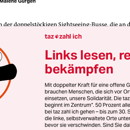
Malene Gürgen
n der doppelstöckigen Sightseeing-Busse, die an 
amstagmittag am Hardenbergplatz stehen, sind lee
taz
zahl ich

Wetter für Stadtrundfahrten. Nur einer ist fast bi
tz besetzt:
„Stadtrundfahrt in leichter Sprache“
st
Links lesen, r
ld im Fenster. Rund 50 Menschen mit unterschie
bekämpfen
eistigen Behinderungen sitzen darin, dazu 13
nen der Wohngemeinschaften des Union-Hilfswer
se Menschen zusammen leben.
Mit doppelter Kraft für eine offene G
brauchen Menschen, die sich vor O
einsetzen, unsere Solidarität. Die ta
thal-Montero arbeitet ebenfalls als Betreuerin e
beginnt im Zentrum“. 50 Prozent a
, allerdings vor allem im Winter. Im Sommer lieg
bei taz zahl ich gehen – bis zum 30
t auf ihrem anderen Job: Seit 16 Jahren führt sie
die linke, selbstverwaltete Orte unte
bevor sie verschwinden. Sind Sie da
ruppen durch Berlin und Potsdam. „Vor einiger Ze