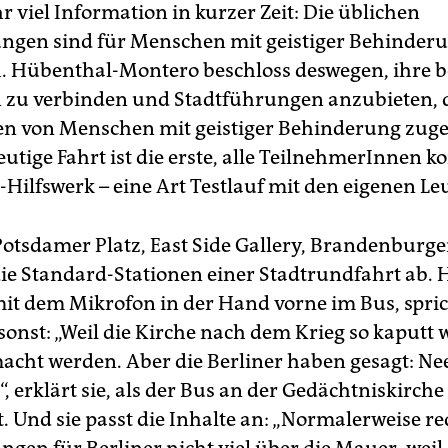
r viel Information in kurzer Zeit: Die üblichen
ngen sind für Menschen mit geistiger Behinde
. Hübenthal-Montero beschloss deswegen, ihre 
n zu verbinden und Stadtführungen anzubieten, di
n von Menschen mit geistiger Behinderung zuge
heutige Fahrt ist die erste, alle TeilnehmerInnen
Hilfswerk – eine Art Testlauf mit den eigenen Le
 Potsdamer Platz, East Side Gallery, Brandenburge
die Standard-Stationen einer Stadtrundfahrt ab.
it dem Mikrofon in der Hand vorne im Bus, spric
sonst: „Weil die Kirche nach dem Krieg so kaputt w
acht werden. Aber die Berliner haben gesagt: Nee
!“, erklärt sie, als der Bus an der Gedächtniskirche
. Und sie passt die Inhalte an: „Normalerweise re