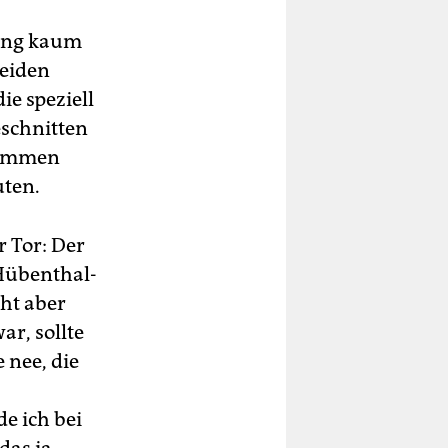
rung kaum
beiden
e speziell
schnitten
 kommen
uten.
r Tor: Der
 Hübenthal-
ht aber
ar, sollte
 nee, die
de ich bei