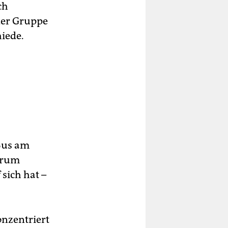
ch
der Gruppe
iede.
Bus am
orum
sich hat –
onzentriert