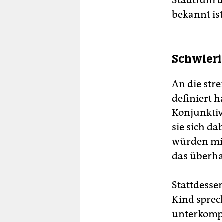
Stadtführun
bekannt is
Schwieri
An die stre
definiert 
Konjunktiv
sie sich da
würden mir
das überha
Stattdesse
Kind sprec
unterkompl