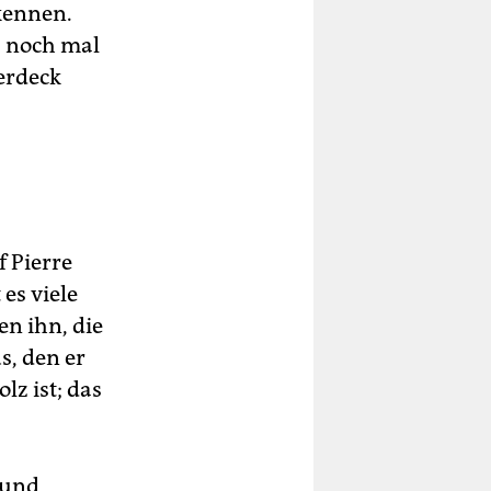
kennen.
es noch mal
erdeck
f Pierre
es viele
en ihn, die
, den er
lz ist; das
 und