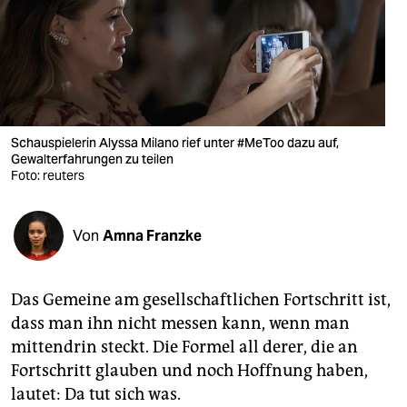
berlin
nord
wahrheit
verlag
Schauspielerin Alyssa Milano rief unter #MeToo dazu auf,
verlag
Gewalterfahrungen zu teilen
Foto: reuters
veranstaltungen
shop
Von
Amna Franzke
fragen & hilfe
Das Gemeine am gesellschaftlichen Fortschritt ist,
unterstützen
dass man ihn nicht messen kann, wenn man
abo
mittendrin steckt. Die Formel all derer, die an
Fortschritt glauben und noch Hoffnung haben,
genossenschaft
lautet: Da tut sich was.