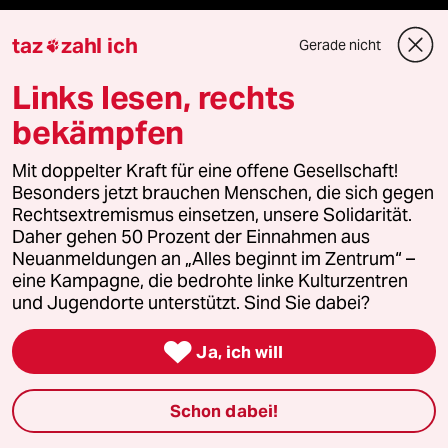
taz FUTURZWEI
taz
zahl ich
Gerade nicht

Le Monde diplomatique
Links lesen, rechts
bekämpfen
taz Archiv
Mit doppelter Kraft für eine offene Gesellschaft!
Besonders jetzt brauchen Menschen, die sich gegen
Mehr taz Angebote
Rechtsextremismus einsetzen, unsere Solidarität.
Daher gehen 50 Prozent der Einnahmen aus
Neuanmeldungen an „Alles beginnt im Zentrum“ –
Reisen
eine Kampagne, die bedrohte linke Kulturzentren
und Jugendorte unterstützt. Sind Sie dabei?
Kantine

Ja, ich will
Shop
Schon dabei!
Anzeigen