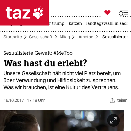

taz zahl ich
bergsteigen
usa unter trump
katzen
landtagswahl in sachs

taz zahl ich
Startseite
Gesellschaft
Alltag
#metoo
Sexualisierte G
taz zahl ich
themen
Sexualisierte Gewalt: #MeToo
Was hast du erlebt?
politik
Unsere Gesellschaft hält nicht viel Platz bereit, um
öko
über Verwundung und Hilflosigkeit zu sprechen.
Was wir brauchen, ist eine Kultur des Vertrauens.
gesellschaft
16.10.2017
17:18 Uhr
teilen
kultur
sport