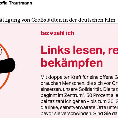
ofia Trautmann
ättigung von Großstädten in der deutschen Film
chaft gibt es seit Jahren. Besonders Berlin flimm
taz
zahl ich

eutschen Fernsehbildschirme. Zu viel Berlin im 
also?
Links lesen, r
bekämpfen
aber eine Serie geht noch – und die ist außerorde
Die niederländisch-belgisch-deutsche
Dramedy „T
reat“
unter der Regie von Beer ten Kate und Valer
Mit doppelter Kraft für eine offene G
x ist eine Hommage an Berlin als Stadt der Suc
brauchen Menschen, die sich vor O
i zwischen Klischee und Parodie.
einsetzen, unsere Solidarität. Die ta
beginnt im Zentrum“. 50 Prozent a
bei taz zahl ich gehen – bis zum 30
die linke, selbstverwaltete Orte unte
bevor sie verschwinden. Sind Sie da