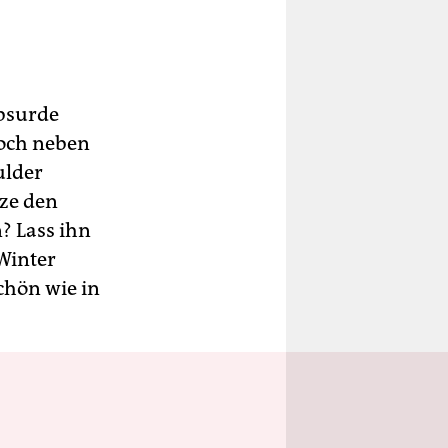
Absurde
Doch neben
ulder
tze den
? Lass ihn
 Winter
chön wie in