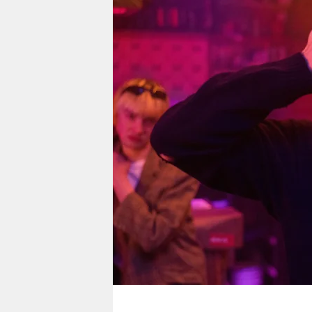
berlin
nord
wahrheit
verlag
verlag
veranstaltungen
shop
fragen & hilfe
unterstützen
abo
genossenschaft