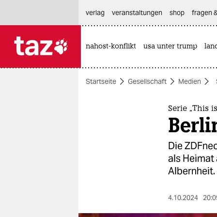
hautnavigation anspringen
hauptinhalt anspringen
footer anspringen
verlag
veranstaltungen
shop
fragen &
nahost-konflikt
usa unter trump
lan

taz zahl ich
taz zahl ich
Startseite
Gesellschaft
Medien
themen
politik
Serie „This 
Berl
öko
Die ZDFneo-
gesellschaft
als Heimat
Albernheit.
kultur
sport
4.10.2024
20:0