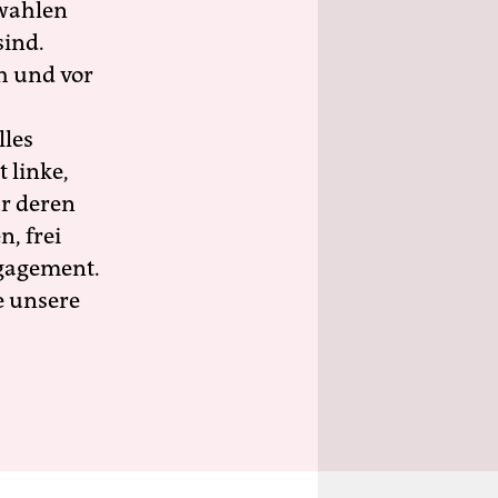
wahlen
sind.
h und vor
lles
 linke,
ür deren
n, frei
ngagement.
e unsere