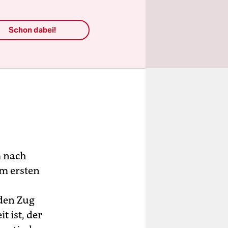
Schon dabei!
m nach
am ersten
 den Zug
t ist, der