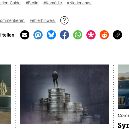
erien-Guide
#Berlin
#Komödie
#Niederlande
ommentieren
Fehlerhinweis
 teilen
Come
Sy