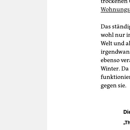
trockenen 
Wohnungs
Das ständi
wohl nur in
Welt und al
irgendwann
ebenso ver
Winter. Da
funktionie
gegen sie.
Di
„Th