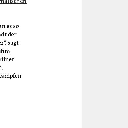
matischen
n es so
adt der
r“, sagt
 ihm
rliner
t,
Ankämpfen