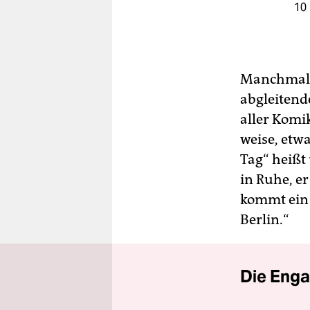
10
Manchmal d
abgleitend
aller Komi
weise, etw
Tag“ heißt
in Ruhe, er
kommt ein 
Berlin.“
Die Enga