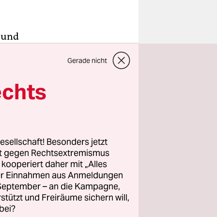
- und
ert ständig
Gerade nicht
deutschen
echts
ntlich
his is
ie
esellschaft! Besonders jetzt
henden und
rt gegen Rechtsextremismus
z kooperiert daher mit „Alles
ller Einnahmen aus Anmeldungen
. September – an die Kampagne,
rstützt und Freiräume sichern will,
bei?