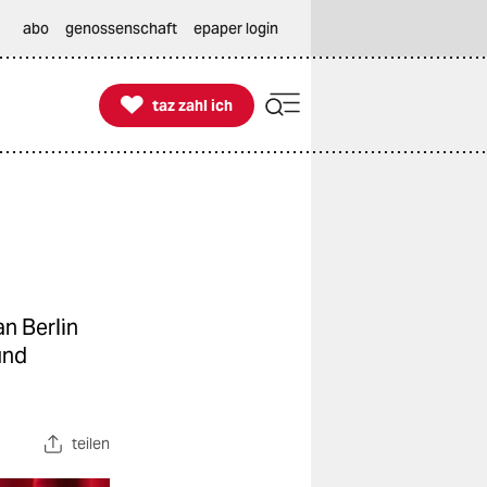
abo
genossenschaft
epaper login

taz zahl ich
taz zahl ich
n Berlin
und
teilen