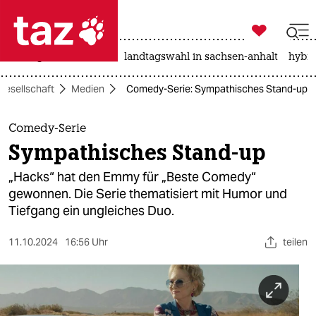

taz zahl ich
niedrigwasser
rente
landtagswahl in sachsen-anhalt
hybri

taz zahl ich
Gesellschaft
Medien
Comedy-Serie: Sympathisches Stand-up
taz zahl ich
themen
Comedy-Serie
Sympathisches Stand-up
politik
„Hacks“ hat den Emmy für „Beste Comedy“
öko
gewonnen. Die Serie thematisiert mit Humor und
Tiefgang ein ungleiches Duo.
gesellschaft
11.10.2024
16:56 Uhr
teilen
kultur
sport