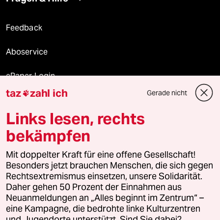
Feedback
Aboservice
ePaper Login
taz
zahl ich
Gerade nicht

Downloads für Abonnierende
Links lesen, rechts
bekämpfen
© 2026 taz Verlags und Vertriebs GmbH
Alle Rechte vorbehalten. Bei rechtlichen Fragen oder für Genehmigungen
Mit doppelter Kraft für eine offene Gesellschaft!
wenden Sie sich bitte an
lizenzen@taz.de
Besonders jetzt brauchen Menschen, die sich gegen
Rechtsextremismus einsetzen, unsere Solidarität.
Daher gehen 50 Prozent der Einnahmen aus
Feedback
Redaktionsstatut
Kommune-Richtlinien
KI-
Neuanmeldungen an „Alles beginnt im Zentrum“ –
eine Kampagne, die bedrohte linke Kulturzentren
Leitlinie
Informant
Datenschutz
Impressum
AGB
und Jugendorte unterstützt. Sind Sie dabei?