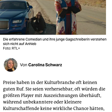
berlin
nord
wahrheit
verlag
Die erfahrene Comedian und ihre junge Gagschreiberin verstehen
verlag
sich nicht auf Anhieb
Foto: RTL+
veranstaltungen
shop
Von
Carolina Schwarz
fragen & hilfe
Preise haben in der Kulturbranche oft keinen
unterstützen
guten Ruf. Sie seien vorhersehbar, oft würden die
abo
größten Player mit Auszeichnungen überhäuft,
während unbekanntere oder kleinere
genossenschaft
Kulturschaffende keine wirkliche Chance hätten,