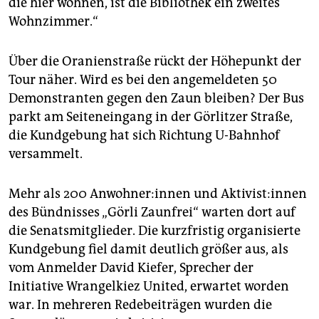
die hier wohnen, ist die Bibliothek ein zweites
Wohnzimmer.“
Über die Oranienstraße rückt der Höhepunkt der
Tour näher. Wird es bei den angemeldeten 50
Demonstranten gegen den Zaun bleiben? Der Bus
parkt am Seiteneingang in der Görlitzer Straße,
die Kundgebung hat sich Richtung U-Bahnhof
versammelt.
Mehr als 200 An­woh­ne­r:in­nen und Ak­ti­vis­t:in­nen
des Bündnisses „Görli Zaunfrei“ warten dort auf
die Senatsmitglieder. Die kurzfristig organisierte
Kundgebung fiel damit deutlich größer aus, als
vom Anmelder David Kiefer, Sprecher der
Initiative Wrangelkiez United, erwartet worden
war. In mehreren Redebeiträgen wurden die