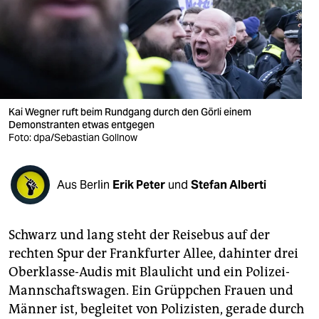
berlin
nord
wahrheit
verlag
​Kai Wegner ruft beim Rundgang durch den Görli einem
verlag
Demonstranten etwas entgegen
Foto: dpa/Sebastian Gollnow
veranstaltungen
shop
Aus Berlin
Erik Peter
und
Stefan Alberti
fragen & hilfe
Schwarz und lang steht der Reisebus auf der
unterstützen
rechten Spur der Frankfurter Allee, dahinter drei
abo
Oberklasse-Audis mit Blaulicht und ein Polizei-
Mannschaftswagen. Ein Grüppchen Frauen und
genossenschaft
Männer ist, begleitet von Polizisten, gerade durch