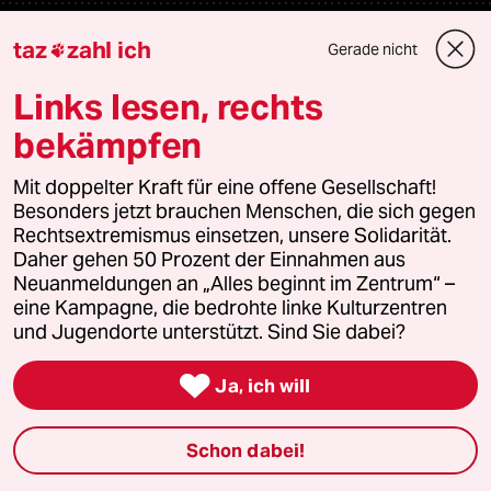
Mehr taz Lesestoff
taz
zahl ich
Gerade nicht

Links lesen, rechts
taz Blogs
bekämpfen
taz FUTURZWEI
Mit doppelter Kraft für eine offene Gesellschaft!
Besonders jetzt brauchen Menschen, die sich gegen
Le Monde diplomatique
Rechtsextremismus einsetzen, unsere Solidarität.
Daher gehen 50 Prozent der Einnahmen aus
taz Archiv
Neuanmeldungen an „Alles beginnt im Zentrum“ –
eine Kampagne, die bedrohte linke Kulturzentren
und Jugendorte unterstützt. Sind Sie dabei?
Mehr taz Angebote

Ja, ich will
Reisen
Schon dabei!