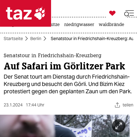

taz zahl ich
krieg in der ukraine
hitze
niedrigwasser
waldbrände

taz zahl ich
Startseite
Berlin
Senatstour in Friedrichshain-Kreuzberg: Auf S
taz zahl ich
themen
Senatstour in Friedrichshain-Kreuzberg
Auf Safari im Görlitzer Park
politik
Der Senat tourt am Dienstag durch Friedrichshain-
öko
Kreuzberg und besucht den Görli. Und Bizim Kiez
protestiert gegen den geplanten Zaun um den Park.
gesellschaft
23.1.2024
17:44 Uhr
teilen
kultur
sport