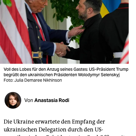
berlin
nord
wahrheit
verlag
verlag
veranstaltungen
Voll des Lobes für den Anzug seines Gastes: US-Präsident Trump
begrüßt den ukrainischen Präsidenten Wolodymyr Selenskyj
shop
Foto: Julia Demaree Nikhinson
fragen & hilfe
Von
Anastasia Rodi
unterstützen
abo
Die Ukraine erwartete den Empfang der
genossenschaft
ukrainischen Delegation durch den US-