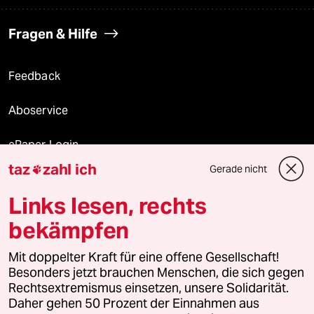
Fragen & Hilfe
Feedback
Aboservice
ePaper Login
taz
zahl ich
Gerade nicht

Downloads für Abonnierende
Links lesen, rechts
bekämpfen
© 2026 taz Verlags und Vertriebs GmbH
Alle Rechte vorbehalten. Bei rechtlichen Fragen oder für Genehmigungen
Mit doppelter Kraft für eine offene Gesellschaft!
wenden Sie sich bitte an
lizenzen@taz.de
Besonders jetzt brauchen Menschen, die sich gegen
Rechtsextremismus einsetzen, unsere Solidarität.
Daher gehen 50 Prozent der Einnahmen aus
Feedback
Redaktionsstatut
Kommune-Richtlinien
KI-