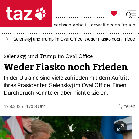

taz zahl ich
hitze
landtagswahl in sachsen-anhalt
gewalt gegen frauen

taz zahl ich
ne
Selenskyj und Trump im Oval Office: Weder Fiasko noch Frieden
taz zahl ich
themen
Selenskyj und Trump im Oval Office
Weder Fiasko noch Frieden
politik
In der Ukraine sind viele zufrieden mit dem Auftritt
öko
ihres Präsidenten Selenskyj im Oval Office. Einen
Durchbruch konnte er aber nicht erzielen.
gesellschaft
19.8.2025
17:58 Uhr
teilen
kultur
sport