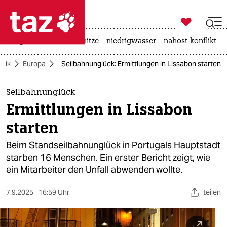

taz zahl ich
krieg in der ukraine
hitze
niedrigwasser
nahost-konflikt

taz zahl ich
itik
Europa
Seilbahnunglück: Ermittlungen in Lissabon starten
taz zahl ich
themen
Seilbahnunglück
Ermittlungen in Lissabon
politik
starten
öko
Beim Standseilbahnunglück in Portugals Hauptstadt
starben 16 Menschen. Ein erster Bericht zeigt, wie
gesellschaft
ein Mitarbeiter den Unfall abwenden wollte.
kultur
7.9.2025
16:59 Uhr
teilen
sport