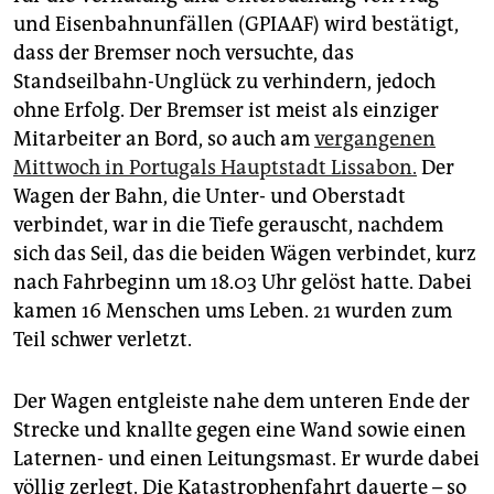
epaper login
und Eisenbahnunfällen (GPIAAF) wird bestätigt,
dass der Bremser noch versuchte, das
Standseilbahn-Unglück zu verhindern, jedoch
ohne Erfolg. Der Bremser ist meist als einziger
Mitarbeiter an Bord, so auch am
vergangenen
Mittwoch in Portugals Hauptstadt Lissabon.
Der
Wagen der Bahn, die Unter- und Oberstadt
verbindet, war in die Tiefe gerauscht, nachdem
sich das Seil, das die beiden Wägen verbindet, kurz
nach Fahrbeginn um 18.03 Uhr gelöst hatte. Dabei
kamen 16 Menschen ums Leben. 21 wurden zum
Teil schwer verletzt.
Der Wagen entgleiste nahe dem unteren Ende der
Strecke und knallte gegen eine Wand sowie einen
Laternen- und einen Leitungsmast. Er wurde dabei
völlig zerlegt. Die Katastrophenfahrt dauerte – so