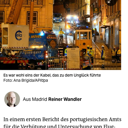
berlin
nord
wahrheit
verlag
verlag
veranstaltungen
shop
Es war wohl eins der Kabel, das zu dem Unglück führte
Foto: Ana Brigida/AP/dpa
fragen & hilfe
unterstützen
Aus Madrid
Reiner Wandler
abo
genossenschaft
In einem ersten Bericht des portugiesischen Amts
für die Verhütung und Untersuchung von Flug-