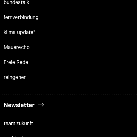
bundestalk
fernverbindung
klima update°
Mauerecho
Freie Rede
reingehen
Newsletter
team zukunft