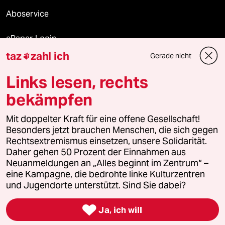
Aboservice
ePaper Login
taz
zahl ich
Gerade nicht

Downloads für Abonnierende
Links lesen, rechts
bekämpfen
© 2026 taz Verlags und Vertriebs GmbH
Alle Rechte vorbehalten. Bei rechtlichen Fragen oder für Genehmigungen
Mit doppelter Kraft für eine offene Gesellschaft!
wenden Sie sich bitte an
lizenzen@taz.de
Besonders jetzt brauchen Menschen, die sich gegen
Rechtsextremismus einsetzen, unsere Solidarität.
Daher gehen 50 Prozent der Einnahmen aus
Feedback
Redaktionsstatut
Kommune-Richtlinien
KI-
Neuanmeldungen an „Alles beginnt im Zentrum“ –
eine Kampagne, die bedrohte linke Kulturzentren
Leitlinie
Informant
Datenschutz
Impressum
AGB
und Jugendorte unterstützt. Sind Sie dabei?
Seitenwende
Einwilligungen widerrufen (Ads)

Ja, ich will