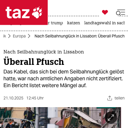

taz zahl ich
bergsteigen
usa unter trump
katzen
landtagswahl in sachs

taz zahl ich
itik
Europa
Nach Seilbahnunglück in Lissabon: Überall Pfusch
taz zahl ich
themen
Nach Seilbahnunglück in Lissabon
Überall Pfusch
politik
Das Kabel, das sich bei dem Seilbahnunglück gelöst
öko
hatte, war nach amtlichen Angaben nicht zertifiziert.
Ein Bericht listet weitere Mängel auf.
gesellschaft
21.10.2025
12:45 Uhr
teilen
kultur
sport