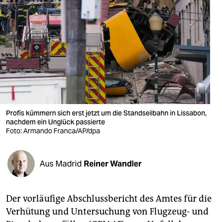
berlin
nord
wahrheit
verlag
verlag
veranstaltungen
Profis kümmern sich erst jetzt um die Standseilbahn in Lissabon,
nachdem ein Unglück passierte
shop
Foto: Armando Franca/AP/dpa
fragen & hilfe
Aus Madrid
Reiner Wandler
unterstützen
abo
Der vorläufige Abschlussbericht des Amtes für die
genossenschaft
Verhütung und Untersuchung von Flugzeug- und