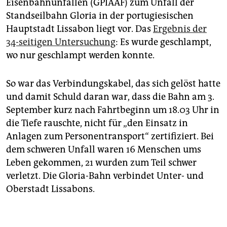
epaper login
Eisenbahnunfällen (GPIAAF) zum Unfall der
Standseilbahn Gloria in der portugiesischen
Hauptstadt Lissabon liegt vor. Das
Ergebnis der
34-seitigen Untersuchung
: Es wurde geschlampt,
wo nur geschlampt werden konnte.
So war das Verbindungskabel, das sich gelöst hatte
und damit Schuld daran war, dass die Bahn am 3.
September kurz nach Fahrtbeginn um 18.03 Uhr in
die Tiefe rauschte, nicht für „den Einsatz in
Anlagen zum Personentransport“ zertifiziert. Bei
dem schweren Unfall waren 16 Menschen ums
Leben gekommen, 21 wurden zum Teil schwer
verletzt. Die Gloria-Bahn verbindet Unter- und
Oberstadt Lissabons.