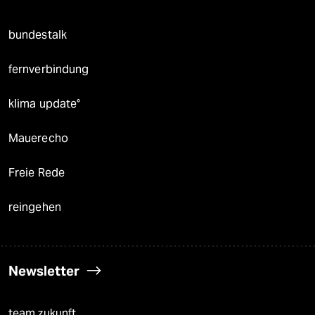
bundestalk
fernverbindung
klima update°
Mauerecho
Freie Rede
reingehen
Newsletter
team zukunft