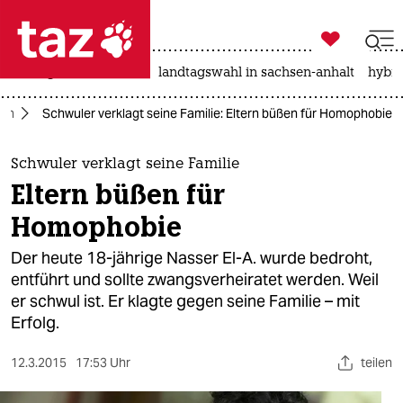

taz zahl ich
niedrigwasser
rente
landtagswahl in sachsen-anhalt
hybri

taz zahl ich
lin
Schwuler verklagt seine Familie: Eltern büßen für Homophobie
taz zahl ich
themen
Schwuler verklagt seine Familie
Eltern büßen für
politik
Homophobie
öko
Der heute 18-jährige Nasser El-A. wurde bedroht,
entführt und sollte zwangsverheiratet werden. Weil
gesellschaft
er schwul ist. Er klagte gegen seine Familie – mit
Erfolg.
kultur
sport
12.3.2015
17:53 Uhr
teilen