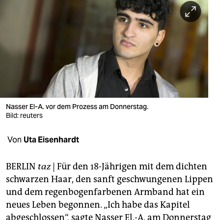
berlin
nord
wahrheit
verlag
verlag
veranstaltungen
Nasser El-A. vor dem Prozess am Donnerstag.
Bild: reuters
shop
Von
Uta Eisenhardt
fragen & hilfe
unterstützen
BERLIN
taz
| Für den 18-Jährigen mit dem dichten
schwarzen Haar, den sanft geschwungenen Lippen
abo
und dem regenbogenfarbenen Armband hat ein
genossenschaft
neues Leben begonnen. „Ich habe das Kapitel
abgeschlossen“, sagte Nasser El.-A. am Donnerstag