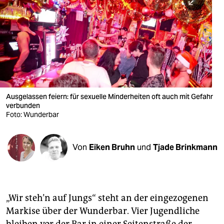
berlin
nord
wahrheit
verlag
verlag
Ausgelassen feiern: für sexuelle Minderheiten oft auch mit Gefahr
verbunden
veranstaltungen
Foto: Wunderbar
shop
fragen & hilfe
Von
Eiken Bruhn
und
Tjade Brinkmann
unterstützen
abo
„Wir steh’n auf Jungs“ steht an der eingezogenen
genossenschaft
Markise über der Wunderbar. Vier Jugendliche
bleiben vor der Bar in einer Seitenstraße der