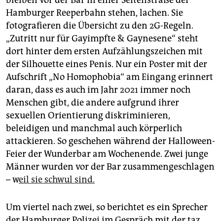
epaper login
Hamburger Reeperbahn stehen, lachen. Sie
fotografieren die Übersicht zu den 2G-Regeln.
„Zutritt nur für Gayimpfte & Gaynesene“ steht
dort hinter dem ersten Aufzählungszeichen mit
der Silhouette eines Penis. Nur ein Poster mit der
Aufschrift „No Homophobia“ am Eingang erinnert
daran, dass es auch im Jahr 2021 immer noch
Menschen gibt, die andere aufgrund ihrer
sexuellen Orientierung diskriminieren,
beleidigen und manchmal auch körperlich
attackieren. So geschehen während der Halloween-
Feier der Wunderbar am Wochenende. Zwei junge
Männer wurden vor der Bar zusammengeschlagen
– w
eil sie schwul sind.
Um viertel nach zwei, so berichtet es ein Sprecher
der Hamburger Polizei im Gespräch mit der taz,