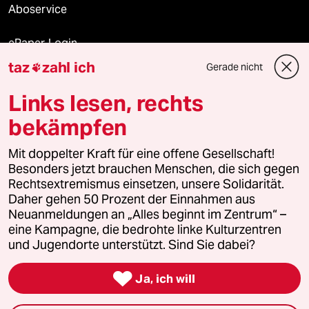
Aboservice
ePaper Login
taz
zahl ich
Gerade nicht

Downloads für Abonnierende
Links lesen, rechts
bekämpfen
© 2026 taz Verlags und Vertriebs GmbH
Alle Rechte vorbehalten. Bei rechtlichen Fragen oder für Genehmigungen
Mit doppelter Kraft für eine offene Gesellschaft!
wenden Sie sich bitte an
lizenzen@taz.de
Besonders jetzt brauchen Menschen, die sich gegen
Rechtsextremismus einsetzen, unsere Solidarität.
Daher gehen 50 Prozent der Einnahmen aus
Feedback
Redaktionsstatut
Kommune-Richtlinien
KI-
Neuanmeldungen an „Alles beginnt im Zentrum“ –
eine Kampagne, die bedrohte linke Kulturzentren
Leitlinie
Informant
Datenschutz
Impressum
AGB
und Jugendorte unterstützt. Sind Sie dabei?
Seitenwende
Einwilligungen widerrufen (Ads)

Ja, ich will