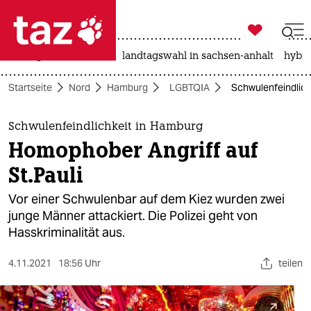

taz zahl ich
niedrigwasser
rente
landtagswahl in sachsen-anhalt
hybri

taz zahl ich
Startseite
Nord
Hamburg
LGBTQIA
Schwulenfeindlich
taz zahl ich
themen
Schwulenfeindlichkeit in Hamburg
Homophober Angriff auf
politik
St.Pauli
öko
Vor einer Schwulenbar auf dem Kiez wurden zwei
junge Männer attackiert. Die Polizei geht von
gesellschaft
Hasskriminalität aus.
kultur
4.11.2021
18:56 Uhr
teilen
sport