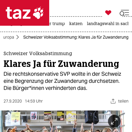

taz zahl ich
bergsteigen
usa unter trump
katzen
landtagswahl in sachs

taz zahl ich
Europa
Schweizer Volksabstimmung: Klares Ja für Zuwanderung
taz zahl ich
themen
Schweizer Volksabstimmung
Klares Ja für Zuwanderung
politik
Die rechtskonservative SVP wollte in der Schweiz
öko
eine Begrenzung der Zuwanderung durchsetzen.
Die Bürger*innen verhinderten das.
gesellschaft
27.9.2020
14:59 Uhr
teilen
kultur
sport