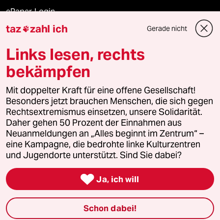
ePaper Login
taz
zahl ich
Gerade nicht

Downloads für Abonnierende
Links lesen, rechts
bekämpfen
© 2026 taz Verlags und Vertriebs GmbH
Alle Rechte vorbehalten. Bei rechtlichen Fragen oder für Genehmigungen
Mit doppelter Kraft für eine offene Gesellschaft!
wenden Sie sich bitte an
lizenzen@taz.de
Besonders jetzt brauchen Menschen, die sich gegen
Rechtsextremismus einsetzen, unsere Solidarität.
Daher gehen 50 Prozent der Einnahmen aus
Feedback
Redaktionsstatut
Kommune-Richtlinien
KI-
Neuanmeldungen an „Alles beginnt im Zentrum“ –
eine Kampagne, die bedrohte linke Kulturzentren
Leitlinie
Informant
Datenschutz
Impressum
AGB
und Jugendorte unterstützt. Sind Sie dabei?
Seitenwende
Einwilligungen widerrufen (Ads)

Ja, ich will
Schon dabei!