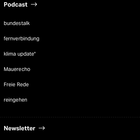
Podcast
bundestalk
fernverbindung
klima update°
Mauerecho
Freie Rede
reingehen
Newsletter