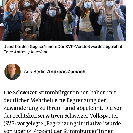
berlin
nord
wahrheit
verlag
Jubel bei den Gegner*innen: Der SVP-Vorstoß wurde abgelehnt
verlag
Foto: Anthony Anex/dpa
veranstaltungen
Aus Berlin
Andreas Zumach
shop
fragen & hilfe
Die Schweizer Stimmbürger*innen haben mit
unterstützen
deutlicher Mehrheit eine Begrenzung der
Zuwanderung zu ihrem Land abgelehnt. Die von
abo
der rechtskonservativen Schweizer Volkspartei
genossenschaft
(SVP) vorgelegte
„Begrenzungsinitiative“
wurde
von über 61 Prozent der Stimmbürger*innen