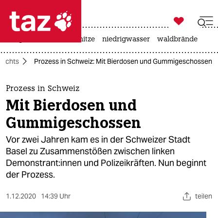

taz zahl ich
krieg in der ukraine
hitze
niedrigwasser
waldbrände

taz zahl ich
rechts
Prozess in Schweiz: Mit Bierdosen und Gummigeschossen
taz zahl ich
themen
Prozess in Schweiz
Mit Bierdosen und
politik
Gummigeschossen
öko
Vor zwei Jahren kam es in der Schweizer Stadt
Basel zu Zusammenstößen zwischen linken
gesellschaft
Demonstrant:innen und Polizeikräften. Nun beginnt
der Prozess.
kultur
sport
1.12.2020
14:39 Uhr
teilen