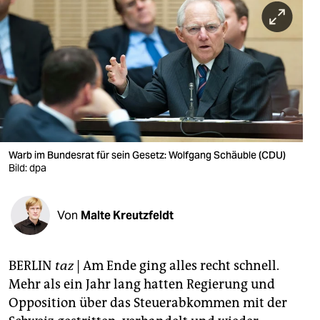
berlin
nord
wahrheit
verlag
verlag
veranstaltungen
Warb im Bundesrat für sein Gesetz: Wolfgang Schäuble (CDU)
Bild: dpa
shop
fragen & hilfe
Von
Malte Kreutzfeldt
unterstützen
BERLIN
taz
| Am Ende ging alles recht schnell.
abo
Mehr als ein Jahr lang hatten Regierung und
genossenschaft
Opposition über das Steuerabkommen mit der