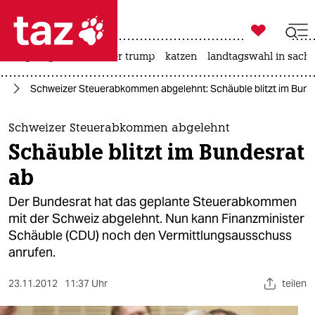

taz zahl ich
bergsteigen
usa unter trump
katzen
landtagswahl in sachs

taz zahl ich
nd
Schweizer Steuerabkommen abgelehnt: Schäuble blitzt im Bund
taz zahl ich
themen
Schweizer Steuerabkommen abgelehnt
Schäuble blitzt im Bundesrat
politik
ab
öko
Der Bundesrat hat das geplante Steuerabkommen
mit der Schweiz abgelehnt. Nun kann Finanzminister
gesellschaft
Schäuble (CDU) noch den Vermittlungsausschuss
anrufen.
kultur
sport
23.11.2012
11:37 Uhr
teilen