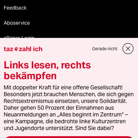
Feedback
Aboservice
ePaper Login
taz
zahl ich
Gerade nicht

Downloads für Abonnierende
Links lesen, rechts
bekämpfen
© 2026 taz Verlags und Vertriebs GmbH
Alle Rechte vorbehalten. Bei rechtlichen Fragen oder für Genehmigungen
Mit doppelter Kraft für eine offene Gesellschaft!
wenden Sie sich bitte an
lizenzen@taz.de
Besonders jetzt brauchen Menschen, die sich gegen
Rechtsextremismus einsetzen, unsere Solidarität.
Daher gehen 50 Prozent der Einnahmen aus
Feedback
Redaktionsstatut
Kommune-Richtlinien
KI-
Neuanmeldungen an „Alles beginnt im Zentrum“ –
eine Kampagne, die bedrohte linke Kulturzentren
Leitlinie
Informant
Datenschutz
Impressum
AGB
und Jugendorte unterstützt. Sind Sie dabei?