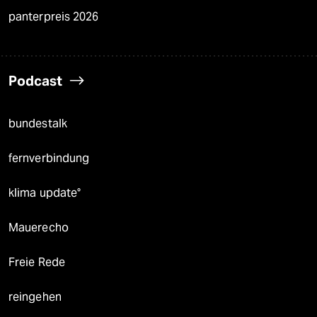
panterpreis 2026
Podcast
bundestalk
fernverbindung
klima update°
Mauerecho
Freie Rede
reingehen