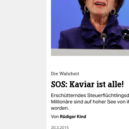
berlin
nord
wahrheit
verlag
verlag
veranstaltungen
shop
Die Wahrheit
SOS: Kaviar ist alle!
fragen & hilfe
Erschütterndes Steuerflüchtlingsdr
unterstützen
Millionäre sind auf hoher See von
abo
worden.
Von
Rüdiger Kind
genossenschaft
20.3.2015