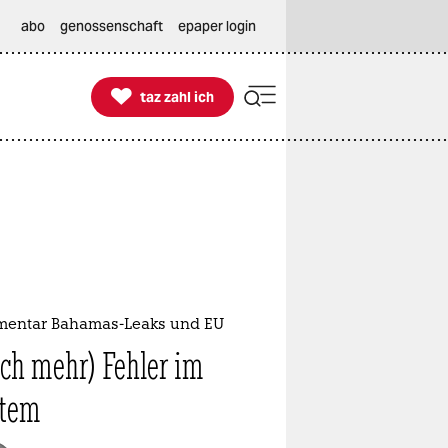
abo
genossenschaft
epaper login

taz zahl ich
taz zahl ich
entar Bahamas-Leaks und EU
ch mehr) Fehler im
stem