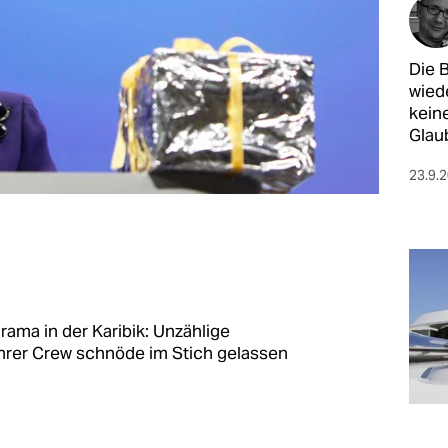
Die 
wied
kein
Glau
23.9.
ama in der Karibik: Unzählige
 ihrer Crew schnöde im Stich gelassen