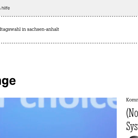
 hilfe
dtagswahl in sachsen-anhalt
nge
Komm
(No
Sy