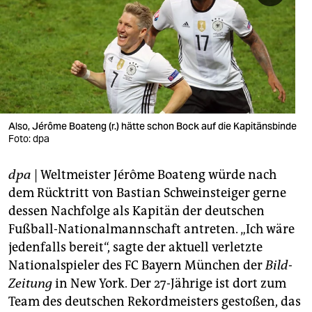
berlin
nord
wahrheit
verlag
verlag
Also, Jérôme Boateng (r.) hätte schon Bock auf die Kapitänsbinde
Foto: dpa
veranstaltungen
dpa
| Weltmeister Jérôme Boateng würde nach
shop
dem Rücktritt von Bastian Schweinsteiger gerne
fragen & hilfe
dessen Nachfolge als Kapitän der deutschen
Fußball-Nationalmannschaft antreten. „Ich wäre
unterstützen
jedenfalls bereit“, sagte der aktuell verletzte
abo
Nationalspieler des FC Bayern München der
Bild-
Zeitung
in New York. Der 27-Jährige ist dort zum
genossenschaft
Team des deutschen Rekordmeisters gestoßen, das