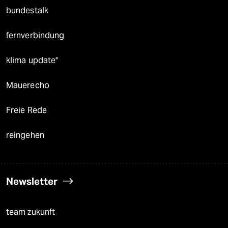
bundestalk
fernverbindung
klima update°
Mauerecho
Freie Rede
reingehen
Newsletter
team zukunft