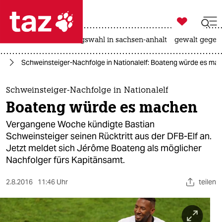

taz zahl ich
hitze
surfen
landtagswahl in sachsen-anhalt
gewalt gegen

taz zahl ich
ll
Schweinsteiger-Nachfolge in Nationalelf: Boateng würde es ma
taz zahl ich
themen
Schweinsteiger-Nachfolge in Nationalelf
Boateng würde es machen
politik
Vergangene Woche kündigte Bastian
öko
Schweinsteiger seinen Rücktritt aus der DFB-Elf an.
Jetzt meldet sich Jérôme Boateng als möglicher
gesellschaft
Nachfolger fürs Kapitänsamt.
kultur
2.8.2016
11:46 Uhr
teilen
sport