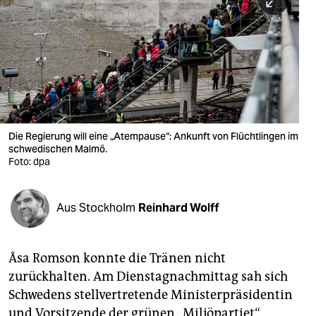
berlin
nord
wahrheit
verlag
verlag
Die Regierung will eine „Atempause“: Ankunft von Flüchtlingen im
schwedischen Malmö.
veranstaltungen
Foto: dpa
shop
fragen & hilfe
Aus Stockholm
Reinhard Wolff
unterstützen
Åsa Romson konnte die Tränen nicht
abo
zurückhalten. Am Dienstagnachmittag sah sich
genossenschaft
Schwedens stellvertretende Ministerpräsidentin
und Vorsitzende der grünen „Miljöpartiet“