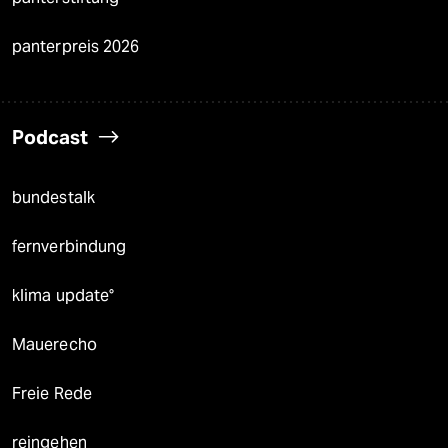
panterpreis 2026
Podcast
bundestalk
fernverbindung
klima update°
Mauerecho
Freie Rede
reingehen