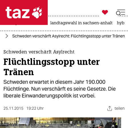

taz zahl ich
niedrigwasser
rente
landtagswahl in sachsen-anhalt
hybri

taz zahl ich
ht
Schweden verschärft Asylrecht: Flüchtlingsstopp unter Tränen
taz zahl ich
themen
Schweden verschärft Asylrecht
Flüchtlingsstopp unter
politik
Tränen
öko
Schweden erwartet in diesem Jahr 190.000
Flüchtlinge. Nun verschärft es seine Gesetze. Die
gesellschaft
liberale Einwanderungspolitik ist vorbei.
kultur
25.11.2015
19:22 Uhr
teilen
sport