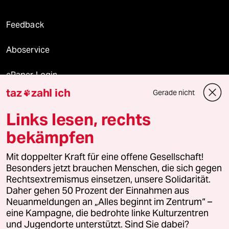
Feedback
Aboservice
ePaper Login
taz
zahl ich
Gerade nicht

Downloads für Abonnierende
Links lesen, rechts
bekämpfen
© 2026 taz Verlags und Vertriebs GmbH
Mit doppelter Kraft für eine offene Gesellschaft!
Alle Rechte vorbehalten. Bei rechtlichen Fragen oder für Genehmigungen
wenden Sie sich bitte an
lizenzen@taz.de
Besonders jetzt brauchen Menschen, die sich gegen
Rechtsextremismus einsetzen, unsere Solidarität.
Daher gehen 50 Prozent der Einnahmen aus
Feedback
Redaktionsstatut
Kommune-Richtlinien
KI-
Neuanmeldungen an „Alles beginnt im Zentrum“ –
eine Kampagne, die bedrohte linke Kulturzentren
Leitlinie
Informant
Datenschutz
Impressum
AGB
und Jugendorte unterstützt. Sind Sie dabei?