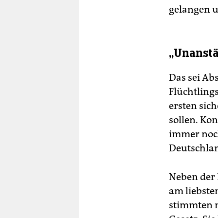
gelangen u
„Unanst
Das sei Abs
Flüchtling
ersten sic
sollen. Ko
immer noch
Deutschlan
Neben der 
am liebste
stimmten n