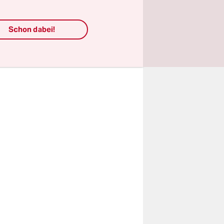
ch 190.000
 den
Schon dabei!
, sondern
ngen
- und