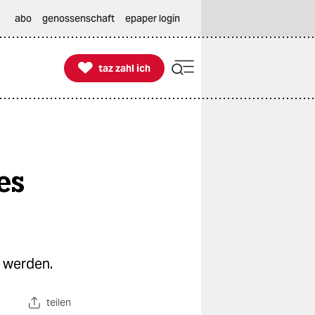
abo
genossenschaft
epaper login

taz zahl ich
taz zahl ich
es
t werden.
teilen