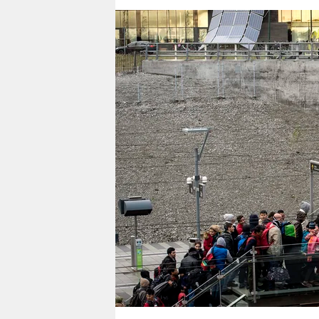
berlin
nord
wahrheit
verlag
verlag
veranstaltungen
shop
fragen & hilfe
unterstützen
abo
genossenschaft