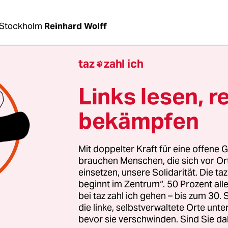
 Stockholm
Reinhard Wolff
taz
zahl ich

ach Schweden müssen in Zukunft wieder den Pass
sweispapier bei sich haben. Das hat das Parlame
Links lesen, r
am Donnerstag auf Vorlage der rot-grünen Regi
n. Die Identitätskontrollen an den Landesgrenzen
bekämpfen
hst auf öffentliche Verkehrsmittel beschränken: 
ähren. Das Gesetz tritt am 21. Dezember in Kraft, 
Mit doppelter Kraft für eine offene G
die Praxis umgesetzt werden und 3 Jahre gelten.
brauchen Menschen, die sich vor O
einsetzen, unsere Solidarität. Die ta
beginnt im Zentrum“. 50 Prozent a
en von der Freizügigkeit innerhalb der EU begr
bei taz zahl ich gehen – bis zum 30
mit einer angeblich „ernsthaften Gefahr für die 
die linke, selbstverwaltete Orte unte
er die innere Sicherheit des Landes“, die vom h
bevor sie verschwinden. Sind Sie da