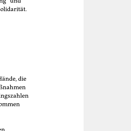
ung“ und
lidarität.
Hände, die
Maßnahmen
lingszahlen
 kommen
en.