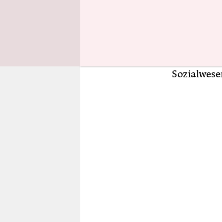
Zustrom an
Asylsuchen
vergangene
„zentrale 
ausgesetzt
Sozialwese