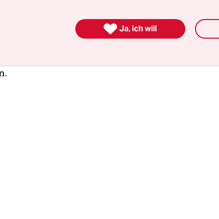
 Flüchtlingen ausgehe. Angesichts von vermutli
den in diesem Jahr, die große Mehrheit davon in

Ja, ich will
n vier Monaten, seien nicht nur das Asylsystem
gesellschaftliche Funktionen sehr hohen Belastu
“, primär das Wohnungs-, Bildungs-, Gesundheits
n.