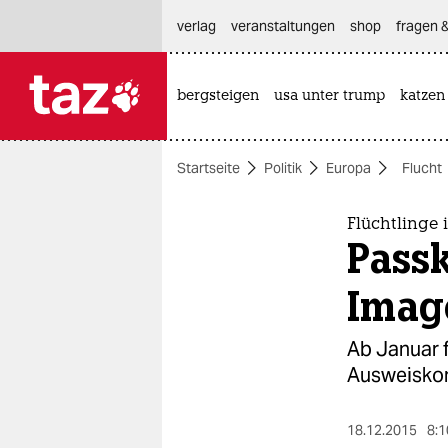
hautnavigation anspringen
hauptinhalt anspringen
footer anspringen
verlag
veranstaltungen
shop
fragen &
bergsteigen
usa unter trump
katzen

taz zahl ich
taz zahl ich
Startseite
Politik
Europa
Flucht
themen
politik
Flüchtlinge
Passk
öko
Imag
gesellschaft
Ab Januar 
kultur
Ausweiskont
sport
18.12.2015
8:1