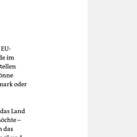
 EU-
de im
tellen
könne
mark oder
 das Land
möchte –
n das