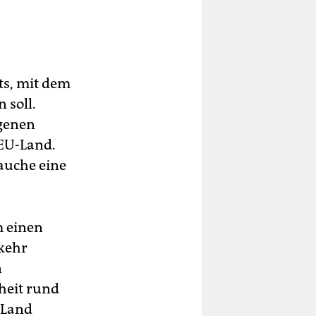
ts, mit dem
 soll.
ngenen
EU-Land.
auche eine
m einen
kehr
n
heit rund
 Land