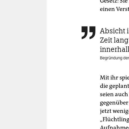
Gesetz: Si
einen Vers
Absicht i

Zeit lan
innerhal
Begründung der
Mit ihr sp
die gepla
seien auch
gegenüber
jetzt weni
„Flüchtlin
Aufnahmee