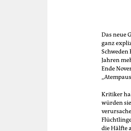
Das neue G
ganz expli
Schweden h
Jahren me
Ende Novem
„Atempaus
Kritiker h
würden si
verursache
Flüchtling
die Hälfte