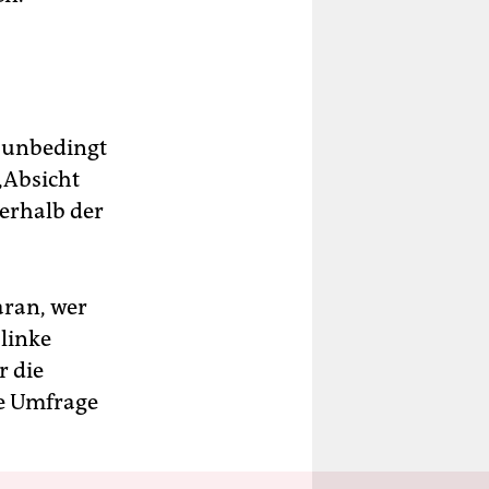
 unbedingt
„Absicht
nerhalb der
aran, wer
linke
r die
te Umfrage