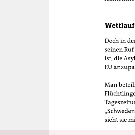
Wettlauf
Doch in de
seinen Ruf
ist, die A
EU anzupa
Man beteil
Flüchtling
Tageszeit
„Schwedend
sieht sie m