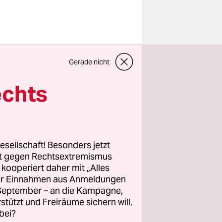
Gerade nicht
 oder ein
nt in
echts
erung
 sollen
Bahn,
soll ab 4.
esellschaft! Besonders jetzt
rt gegen Rechtsextremismus
z kooperiert daher mit „Alles
ller Einnahmen aus Anmeldungen
ündet
. September – an die Kampagne,
allgemeine
rstützt und Freiräume sichern will,
ohen
bei?