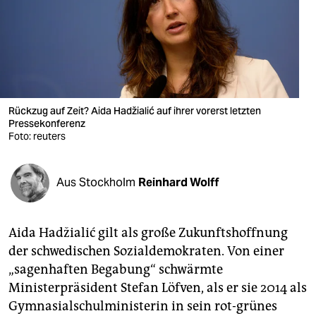
berlin
nord
wahrheit
verlag
Rückzug auf Zeit? Aida Hadžialić auf ihrer vorerst letzten
Pressekonferenz
verlag
Foto: reuters
veranstaltungen
shop
Aus Stockholm
Reinhard Wolff
fragen & hilfe
Aida Hadžialić gilt als große Zukunftshoffnung
unterstützen
der schwedischen Sozialdemokraten. Von einer
abo
„sagenhaften Begabung“ schwärmte
Ministerpräsident Stefan Löfven, als er sie 2014 als
genossenschaft
Gymnasialschulministerin in sein rot-grünes