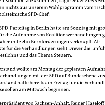
en Koalition zuzustimmen“, sagte er der
Rheinisc
n nichts aus unserem Wahlprogramm vom Tisch“
holsteinische SPD-Chef.
 SPD-Parteitag in Berlin hatte am Sonntag mit gr
ür die Aufnahme von Koalitionsverhandlungen 
aber mit zehn Kernforderungen verknüpft. Als
e für die Verhandlungen sieht Dreyer die Einf
estlohns und das Thema Steuern.
rstand wollte am Montag der geplanten Aufnah
sverhandlungen mit der SPD auf Bundesebene zu
rstand hatte bereits am Freitag für die Verhan
iese sollen am Mittwoch beginnen.
erpräsident von Sachsen-Anhalt, Reiner Haseloff 