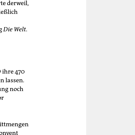
te derweil,
ießlich
ng
Die Welt
.
 ihre 470
n lassen.
dung noch
or
nittmengen
Konvent