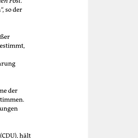
hen Post
.
, so der
oßer
gestimmt,
ührung
me der
stimmen.
dlungen
(CDU), hält