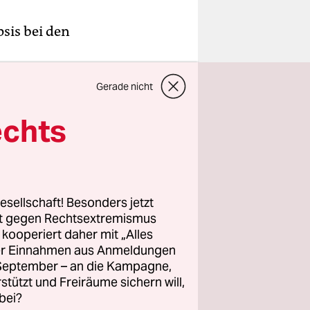
sis bei den
denken
Gerade nicht
kratinnen
 großen
echts
ätten aber
 darum,
esellschaft! Besonders jetzt
etzen kann
rt gegen Rechtsextremismus
z kooperiert daher mit „Alles
ller Einnahmen aus Anmeldungen
. September – an die Kampagne,
rstützt und Freiräume sichern will,
bei?