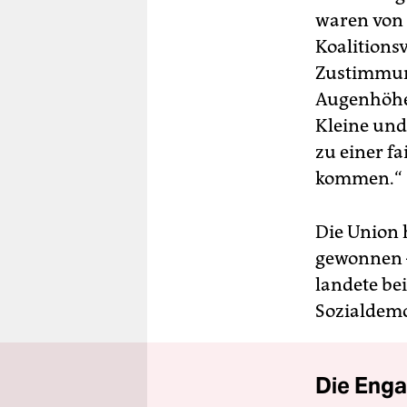
waren von 
Koalitions
Zustimmung
Augenhöhe.
Kleine und
zu einer f
kommen.“
Die Union 
gewonnen –
landete be
Sozialdemo
Die Enga