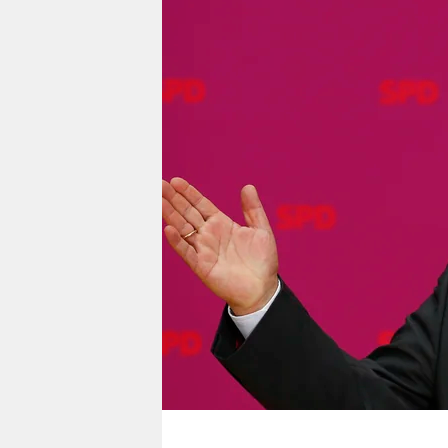
berlin
nord
wahrheit
verlag
verlag
veranstaltungen
shop
fragen & hilfe
unterstützen
abo
genossenschaft