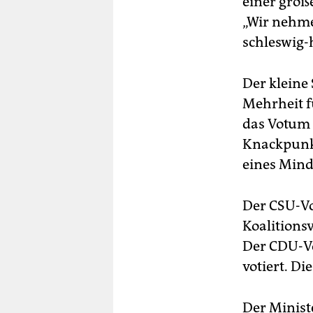
einer groß
„Wir nehme
schleswig-
Der kleine
Mehrheit f
das Votum 
Knackpunkt
eines Mind
Der CSU-Vo
Koalition
Der CDU-Vo
votiert. D
Der Minist