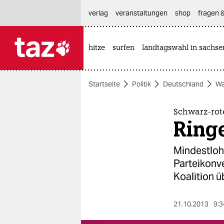
hautnavigation anspringen
hauptinhalt anspringen
footer anspringen
verlag
veranstaltungen
shop
fragen &
hitze
surfen
landtagswahl in sachse

taz zahl ich
taz zahl ich
Startseite
Politik
Deutschland
Wa
themen
politik
Schwarz-rot
Ring
öko
Mindestloh
gesellschaft
Parteikonve
Koalition ü
kultur
sport
21.10.2013
9:3