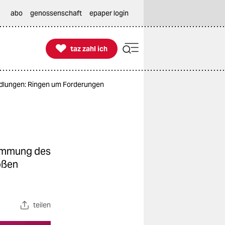
abo
genossenschaft
epaper login

taz zahl ich
taz zahl ich
ndlungen: Ringen um Forderungen
timmung des
oßen
teilen