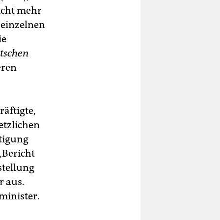
icht mehr
 einzelnen
ie
tschen
eren
äftigte,
etzlichen
ftigung
„Bericht
stellung
r aus.
minister.