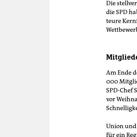
Die stellve
die SPD ha
teure Kern
Wettbewerbs
Mitglied
Am Ende de
000 Mitgli
SPD-Chef S
vor Weihna
Schnelligke
Union und 
für ein Re