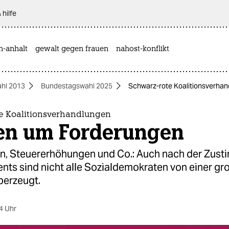
 hilfe
n-anhalt
gewalt gegen frauen
nahost-konflikt
hl 2013
Bundestagswahl 2025
Schwarz-rote Koalitionsverha
e Koalitionsverhandlungen
en um Forderungen
n, Steuererhöhungen und Co.: Auch nach der Zus
nts sind nicht alle Sozialdemokraten von einer gr
berzeugt.
4 Uhr