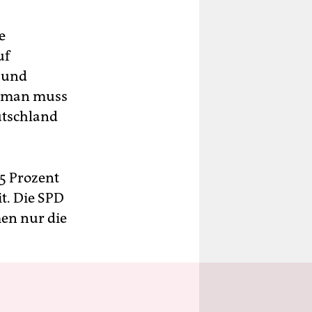
e
uf
e und
n man muss
utschland
5 Prozent
t. Die SPD
en nur die