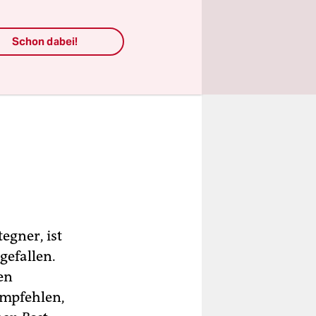
Schon dabei!
egner, ist
gefallen.
en
empfehlen,