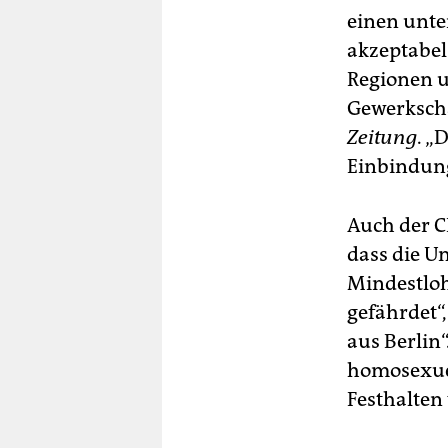
einen unte
akzeptabel
Regionen u
Gewerkscha
Zeitung
. „
Einbindung
Auch der C
dass die Un
Mindestloh
gefährdet“
aus Berlin
homosexuel
Festhalten