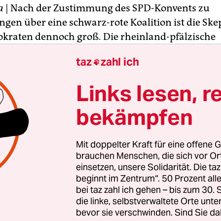
a
| Nach der Zustimmung des SPD-Konvents zu
gen über eine schwarz-rote Koalition ist die Skep
kraten dennoch groß. Die rheinland-pfälzische
äsidentin Malu Dreyer (SPD) sagte, nicht alle Be
taz
zahl ich

reut: „Es gibt nach wie vor sehr viele Sozialdemo
ldemokraten, die Bauchschmerzen haben mit der
Links lesen, r
bekämpfen
te über die bisherigen Gespräche mit der Union h
bst zu einer positiven Bewertung geführt. Es gehe
Mit doppelter Kraft für eine offene G
„wichtige sozialdemokratische Themen auch ums
brauchen Menschen, die sich vor O
der Menschen“, so Dreyer. „Dafür arbeiten wir ja
einsetzen, unsere Solidarität. Die ta
beginnt im Zentrum“. 50 Prozent a
h.“
bei taz zahl ich gehen – bis zum 30
die linke, selbstverwaltete Orte unte
bevor sie verschwinden. Sind Sie da