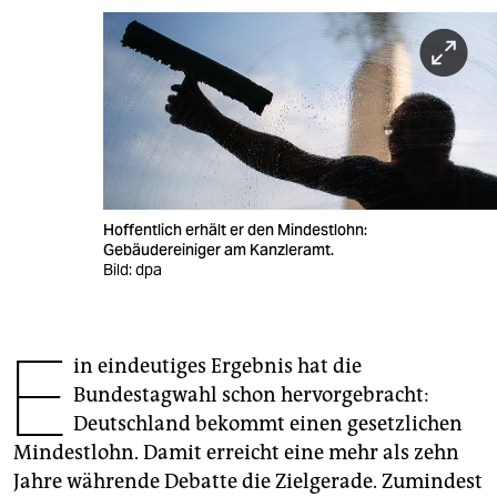
berlin
nord
wahrheit
verlag
verlag
Hoffentlich erhält er den Mindestlohn:
veranstaltungen
Gebäudereiniger am Kanzleramt.
Bild: dpa
shop
fragen & hilfe
E
in eindeutiges Ergebnis hat die
unterstützen
Bundestagwahl schon hervorgebracht:
abo
Deutschland bekommt einen gesetzlichen
Mindestlohn. Damit erreicht eine mehr als zehn
genossenschaft
Jahre währende Debatte die Zielgerade. Zumindest