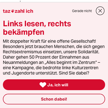
Eric Manneschmidt
EM
taz
zahl ich
Gerade nicht

24.10.2013
,
11:30 Uhr
@Sören:
Links lesen, rechts
Dass Menschen ihren
Lebensunterhalt durch bezahlte
bekämpfen
Arbeit verdienen können, ist zwar
durchaus irgendwie Mainstream,
Mit doppelter Kraft für eine offene Gesellschaft!
zugleich aber völlig realitätsfern.
Besonders jetzt brauchen Menschen, die sich gegen
Denn nur ein relativ kleiner Teil der
Rechtsextremismus einsetzen, unsere Solidarität.
Bevölkerung kann dies wirklich, die
Daher gehen 50 Prozent der Einnahmen aus
Mehrheit lebt in der Tat von
Neuanmeldungen an „Alles beginnt im Zentrum“ –
Transfereinkommen vom Staat
eine Kampagne, die bedrohte linke Kulturzentren
oder/und von Verwandten. Und ein
und Jugendorte unterstützt. Sind Sie dabei?
großer Teil der gesellschaftlich
notwendigen Arbeit lässt sich einfach

Ja, ich will
überhaupt nicht als Erwerbsarbeit
organisieren.
Schon dabei!
Das Prinzip, dass die mehr haben, die