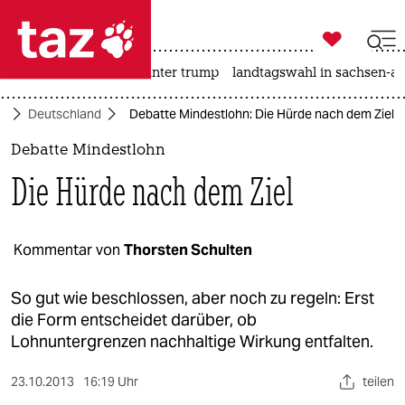

taz zahl ich
nahost-konflikt
usa unter trump
landtagswahl in sachsen-an

taz zahl ich
ik
Deutschland
Debatte Mindestlohn: Die Hürde nach dem Ziel
taz zahl ich
Debatte Mindestlohn
themen
Die Hürde nach dem Ziel
politik
öko
Kommentar von
Thorsten Schulten
gesellschaft
So gut wie beschlossen, aber noch zu regeln: Erst
die Form entscheidet darüber, ob
kultur
Lohnuntergrenzen nachhaltige Wirkung entfalten.
sport
23.10.2013
16:19 Uhr
teilen