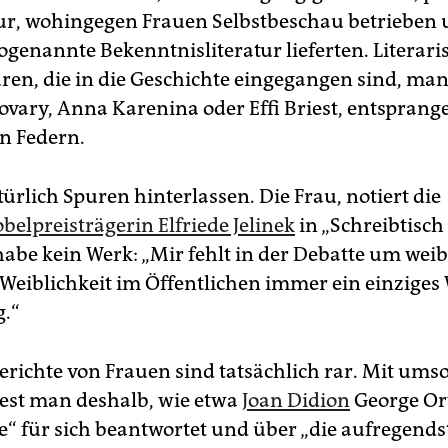
tur, wohingegen Frauen Selbstbeschau betrieben
sogenannte Bekenntnisliteratur lieferten. Literari
ren, die in die Geschichte eingegangen sind, ma
ary, Anna Karenina oder Effi Briest, entsprang
n Federn.
ürlich Spuren hinterlassen. Die Frau, notiert die
belpreisträgerin Elfriede Jelinek
in „Schreibtisch
habe kein Werk: „Mir fehlt in der Debatte um weib
Weiblichkeit im Öffentlichen immer ein einziges 
.“
erichte von Frauen sind tatsächlich rar. Mit um
liest man deshalb, wie etwa
Joan Didion
George Or
te“ für sich beantwortet und über „die aufregend