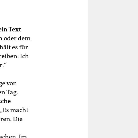
ein Text
en oder dem
hält es für
reiben: Ich
r.“
ge von
en Tag.
sche
: „Es macht
ren. Die
tschen. Im