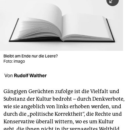
berlin
nord
wahrheit
verlag
verlag
Bleibt am Ende nur die Leere?
Foto: imago
veranstaltungen
shop
Von
Rudolf Walther
fragen & hilfe
Gängigen Gerüchten zufolge ist die Vielfalt und
unterstützen
Substanz der Kultur bedroht – durch Denkverbote,
wie sie angeblich von links erhoben werden, und
abo
durch die „politische Korrektheit“, die Rechte und
genossenschaft
Konservative überall wittern, wo es um Kultur
geht, die ihnen nicht in ihr vernageltes Weltbild