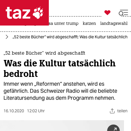

taz zahl ich
hitze
bergsteigen
usa unter trump
katzen
landtagswahl i

taz zahl ich
ch
„52 beste Bücher“ wird abgeschafft: Was die Kultur tatsächlich 
taz zahl ich
themen
„52 beste Bücher“ wird abgeschafft
Was die Kultur tatsächlich
politik
bedroht
öko
Immer wenn „Reformen“ anstehen, wird es
gefährlich. Das Schweizer Radio will die beliebte
gesellschaft
Literatursendung aus dem Programm nehmen.
kultur
16.10.2020
12:02 Uhr
teilen
sport