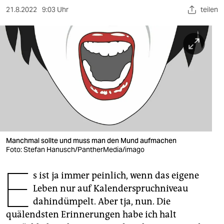
berlin
21.8.2022
9:03 Uhr
teilen
nord
wahrheit
verlag
verlag
veranstaltungen
shop
Manchmal sollte und muss man den Mund aufmachen
fragen & hilfe
Foto: Stefan Hanusch/PantherMedia/imago
E
unterstützen
s ist ja immer peinlich, wenn das eigene
abo
Leben nur auf Kalenderspruchniveau
dahindümpelt. Aber tja, nun. Die
genossenschaft
quälendsten Erinnerungen habe ich halt