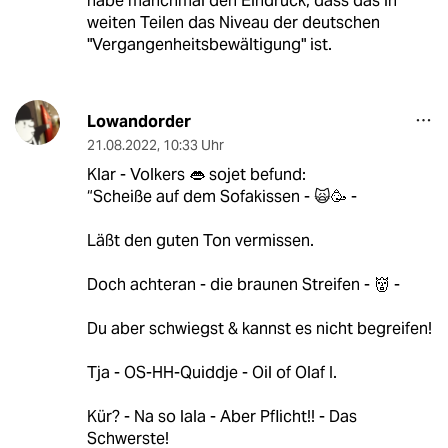
habe manchmal den Eindruck, dass das in
weiten Teilen das Niveau der deutschen
"Vergangenheitsbewältigung" ist.
Lowandorder
21.08.2022
,
10:33 Uhr
Klar - Volkers 👄 sojet befund:
“Scheiße auf dem Sofakissen - 🙀🥳 -
Läßt den guten Ton vermissen.
Doch achteran - die braunen Streifen - 👹 -
Du aber schwiegst & kannst es nicht begreifen!
Tja - OS-HH-Quiddje - Oil of Olaf I.
Kür? - Na so lala - Aber Pflicht!! - Das
Schwerste!