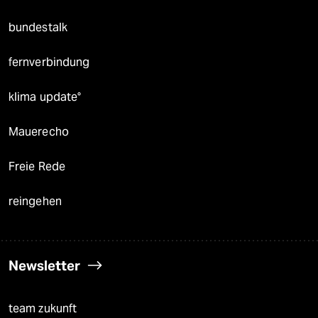
bundestalk
fernverbindung
klima update°
Mauerecho
Freie Rede
reingehen
Newsletter
team zukunft