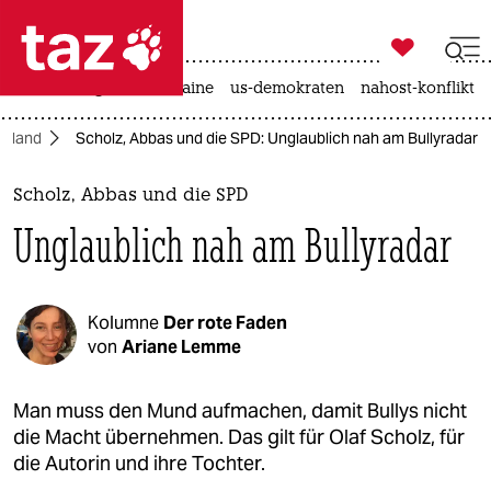

taz zahl ich
hitze
krieg in der ukraine
us-demokraten
nahost-konflikt

taz zahl ich
chland
Scholz, Abbas und die SPD: Unglaublich nah am Bullyradar
taz zahl ich
themen
Scholz, Abbas und die SPD
Unglaublich nah am Bullyradar
politik
öko
Kolumne
Der rote Faden
gesellschaft
von
Ariane Lemme
kultur
Man muss den Mund aufmachen, damit Bullys nicht
die Macht übernehmen. Das gilt für Olaf Scholz, für
sport
die Autorin und ihre Tochter.