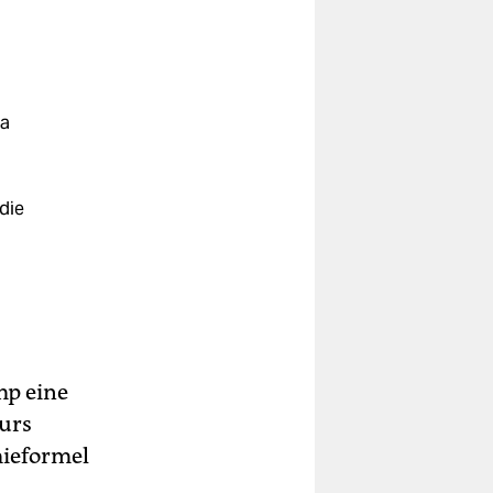
na
die
mp eine
Kurs
mieformel