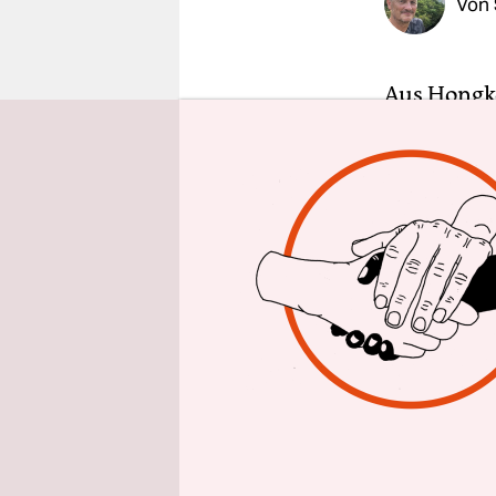
Von
epaper login
Aus Hongk
Festnahmen
Kampf für 
hat mit se
autonomen 
übernommen
Coronapand
Protestbew
De­mons­t
gewehrt un
verlangt.
Mit „Brenn