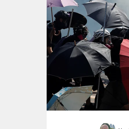
berlin
nord
wahrheit
verlag
verlag
veranstaltungen
shop
fragen & hilfe
unterstützen
abo
genossenschaft