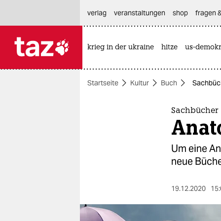
hautnavigation anspringen
hauptinhalt anspringen
footer anspringen
verlag
veranstaltungen
shop
fragen &
krieg in der ukraine
hitze
us-demokr

taz zahl ich
taz zahl ich
Startseite
Kultur
Buch
Sachbüch
themen
politik
Sachbücher
Anat
öko
Um eine An
gesellschaft
neue Büche
kultur
19.12.2020
15:
sport