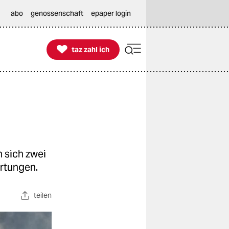
abo
genossenschaft
epaper login

taz zahl ich
taz zahl ich
 sich zwei
rtungen.
teilen