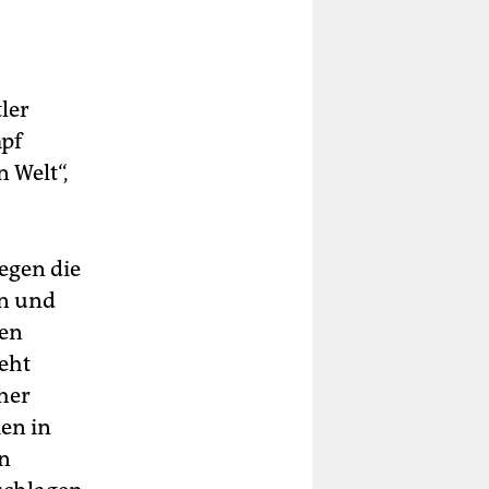
ler
mpf
 Welt“,
egen die
in und
hen
eht
her
en in
en