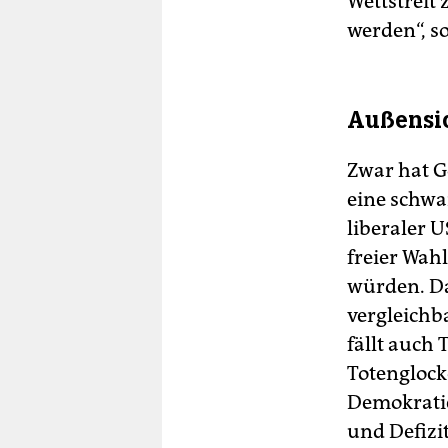
Wettstreit
werden“, s
Außensic
Zwar hat G
eine schwa
liberaler U
freier Wahl
würden. Da
vergleichb
fällt auch
Totenglocke
Demokratie
und Defizit