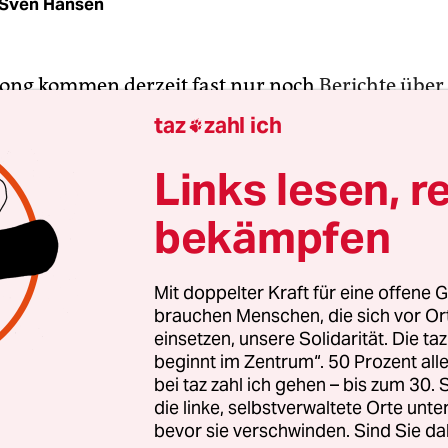
Sven Hansen
ong kommen derzeit fast nur noch
Berichte über
 von Ak­ti­vist*in­nen und Oppositionellen
. Der d
taz
zahl ich

eine demokratische Zukunft scheint vorerst verlo
inem nationalen Sicherheitsgesetz in der vormals
Links lesen, r
Sonderregion die Initiative und die volle Kontrol
bekämpfen
 und straft jetzt – unter Ausnutzung der
emie – führende Ak­ti­vis­t*in­nen der großen
egung von 2019 ab. Die hatte sich mit bis zu zwei
Mit doppelter Kraft für eine offene G
brauchen Menschen, die sich vor O
rant*innen gegen Pekings zunehmende Einmisch
einsetzen, unsere Solidarität. Die ta
d in der früheren Kronkolonie demokratische R
beginnt im Zentrum“. 50 Prozent a
bei taz zahl ich gehen – bis zum 30
die linke, selbstverwaltete Orte unte
bevor sie verschwinden. Sind Sie da
punkt Hongkong. Warum sich in China die Zukun