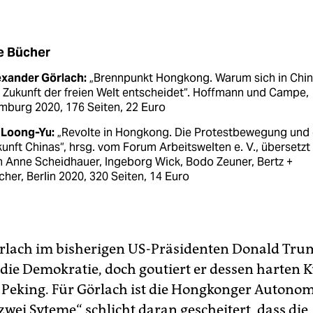
e Bücher
exander Görlach:
„Brennpunkt Hongkong. Warum sich in Chi
 Zukunft der freien Welt entscheidet“. Hoffmann und Campe,
mburg 2020, 176 Seiten, 22 Euro
 Loong-Yu:
„Revolte in Hongkong. Die Protestbewegung und 
unft Chinas“, hrsg. vom Forum Arbeitswelten e. V., übersetzt
 Anne Scheidhauer, Ingeborg Wick, Bodo Zeuner, Bertz +
cher, Berlin 2020, 320 Seiten, 14 Euro
örlach im bisherigen US-Präsidenten Donald Tru
 die Demokratie, doch goutiert er dessen harten 
Peking. Für Görlach ist die Hongkonger Autono
zwei Syteme“ schlicht daran gescheitert, dass die