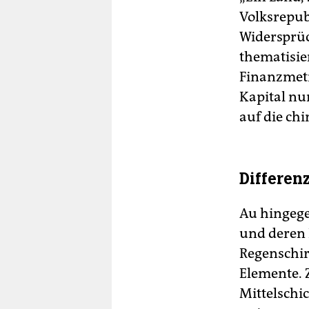
Volksrepubl
Widersprüc
thematisie
Finanzmetr
Kapital nu
auf die ch
Differen
Au hingegen
und deren 
Regenschir
Elemente. Z
Mittelschic