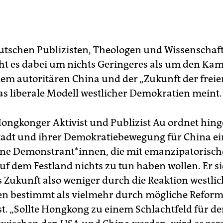
utschen Publizisten, Theologen und Wissenschaft
ht es dabei um nichts Geringeres als um den Ka
em autoritären China und der „Zukunft der freien
as liberale Modell westlicher Demokratien meint.
Hongkonger Aktivist und Publizist Au ordnet hing
Stadt und ihrer Demokratiebewegung für China e
 jene De­mons­trant*innen, die mit emanzipatorisc
f dem Festland nichts zu tun haben wollen. Er si
Zukunft also weniger durch die Reaktion westlic
n bestimmt als vielmehr durch mögliche Reform
st. „Sollte Hongkong zu einem Schlachtfeld für d