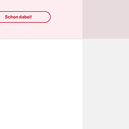
 in
on Au
Schon dabei!
her der
king zu