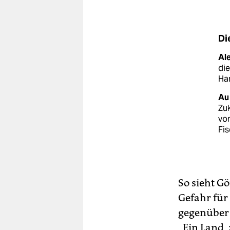
Di
Al
die
Ha
Au
Zuk
von
Fis
So sieht G
Gefahr für
gegenüber 
„Ein Land, 