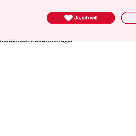
t entscheidet“ von Alexander Görlach und „Revolte
Die Protestbewegung und die Zukunft Chinas“ v

Ja, ich will
idmen sich gleich zwei kürzlich erschienene Büc
egung und erklären den dortigen Konflikt mit Pe
cheidenden Zukunftsfrage.