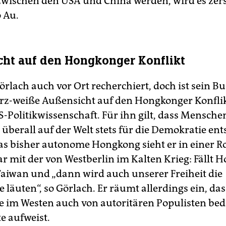
 zwischen den USA und China werden, wird es zer
o Au.
ht auf den Hongkonger Konflikt
örlach auch vor Ort recherchiert, doch ist sein B
rz-weiße Außensicht auf den Hongkonger Konflikt
S-Politikwissenschaft. Für ihn gilt, dass Menschen
 überall auf der Welt stets für die Demokratie en
s bisher autonome Hongkong sieht er in einer Ro
ar mit der von Westberlin im Kalten Krieg: Fällt 
 Taiwan und „dann wird auch unserer Freiheit die
 läuten“, so Görlach. Er räumt allerdings ein, da
 im Westen auch von autoritären Populisten bed
e aufweist.