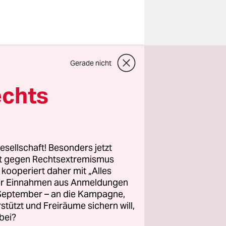
ortige
Gerade nicht
ren. China
echts
le
 Millionen
esellschaft! Besonders jetzt
rt gegen Rechtsextremismus
ungen
z kooperiert daher mit „Alles
eformen
ller Einnahmen aus Anmeldungen
. September – an die Kampagne,
rstützt und Freiräume sichern will,
bei?
ft der