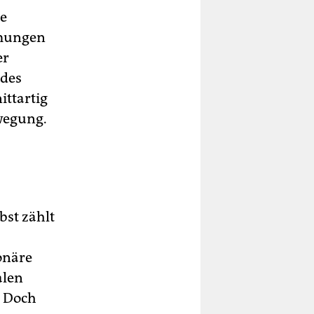
re
ömungen
er
ndes
tt­artig
wegung.
bst zählt
onäre
alen
. Doch