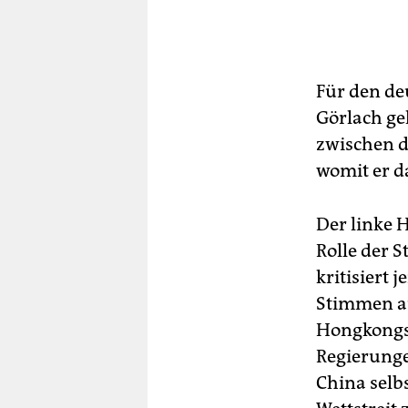
Für den de
Görlach ge
zwischen d
womit er d
Der linke 
Rolle der 
kritisiert
Stimmen au
Hongkongs 
Regierunge
China selb