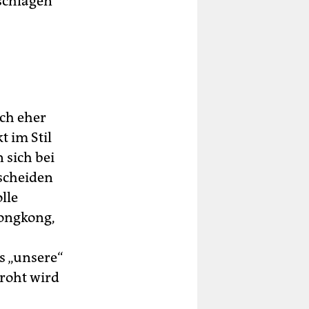
schlagen
uch eher
 im Stil
 sich bei
tscheiden
lle
Hongkong,
ss „unsere“
roht wird