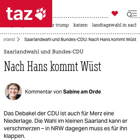

taz zahl ich
bergsteigen
usa unter trump
katzen
landtagswahl in sachs

taz zahl ich
aarland
Saarlandwahl und Bundes-CDU: Nach Hans kommt Wüst
taz zahl ich
Saarlandwahl und Bundes-CDU
themen
Nach Hans kommt Wüst
politik
öko
Kommentar von
Sabine am Orde
gesellschaft
kultur
Das Debakel der CDU ist auch für Merz eine
Niederlage. Die Wahl im kleinen Saarland kann er
sport
verschmerzen – in NRW dagegen muss es für ihn
klappen.