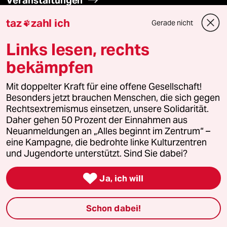
Veranstaltungen
taz
zahl ich
Gerade nicht

Demnächst
Links lesen, rechts
Vor Ort
bekämpfen
Live im Stream
Mit doppelter Kraft für eine offene Gesellschaft!
Besonders jetzt brauchen Menschen, die sich gegen
Vergangene
Rechtsextremismus einsetzen, unsere Solidarität.
Daher gehen 50 Prozent der Einnahmen aus
taz lab 2027
Neuanmeldungen an „Alles beginnt im Zentrum“ –
eine Kampagne, die bedrohte linke Kulturzentren
und Jugendorte unterstützt. Sind Sie dabei?
Mehr taz Lesestoff

Ja, ich will
Schon dabei!
taz Blogs