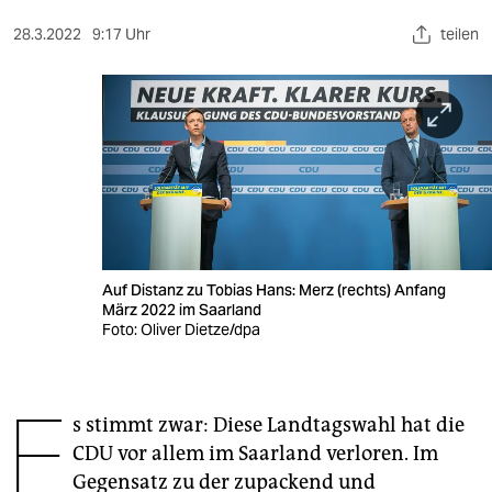
berlin
28.3.2022
9:17 Uhr
teilen
nord
wahrheit
verlag
verlag
veranstaltungen
shop
Auf Distanz zu Tobias Hans: Merz (rechts) Anfang
März 2022 im Saarland
fragen & hilfe
Foto: Oliver Dietze/dpa
unterstützen
E
abo
s stimmt zwar: Diese Landtagswahl hat die
CDU vor allem im Saarland verloren. Im
genossenschaft
Gegensatz zu der zupackend und