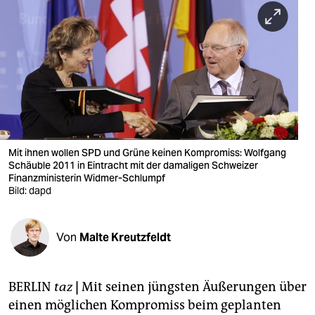
berlin
nord
wahrheit
verlag
verlag
veranstaltungen
Mit ihnen wollen SPD und Grüne keinen Kompromiss: Wolfgang
Schäuble 2011 in Eintracht mit der damaligen Schweizer
shop
Finanzministerin Widmer-Schlumpf
Bild: dapd
fragen & hilfe
unterstützen
Von
Malte Kreutzfeldt
abo
BERLIN
taz
|
Mit seinen jüngsten Äußerungen über
genossenschaft
einen möglichen Kompromiss beim geplanten