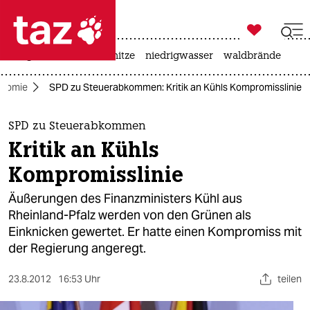

taz zahl ich
krieg in der ukraine
hitze
niedrigwasser
waldbrände

taz zahl ich
nomie
SPD zu Steuerabkommen: Kritik an Kühls Kompromisslinie
taz zahl ich
themen
SPD zu Steuerabkommen
Kritik an Kühls
politik
Kompromisslinie
öko
Äußerungen des Finanzministers Kühl aus
Rheinland-Pfalz werden von den Grünen als
gesellschaft
Einknicken gewertet. Er hatte einen Kompromiss mit
der Regierung angeregt.
kultur
sport
23.8.2012
16:53 Uhr
teilen