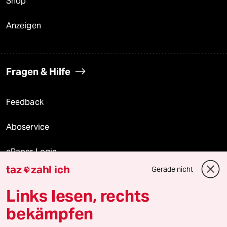
Shop
Anzeigen
Fragen & Hilfe
Feedback
Aboservice
ePaper Login
taz
zahl ich
Gerade nicht

Downloads für Abonnierende
Links lesen, rechts
bekämpfen
© 2026 taz Verlags und Vertriebs GmbH