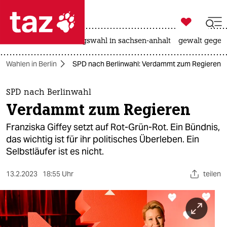

taz zahl ich
hitze
surfen
landtagswahl in sachsen-anhalt
gewalt gegen

taz zahl ich
Wahlen in Berlin
SPD nach Berlinwahl: Verdammt zum Regieren
taz zahl ich
themen
SPD nach Berlinwahl
Verdammt zum Regieren
politik
Franziska Giffey setzt auf Rot-Grün-Rot. Ein Bündnis,
öko
das wichtig ist für ihr politisches Überleben. Ein
Selbstläufer ist es nicht.
gesellschaft
13.2.2023
18:55 Uhr
teilen
kultur
sport