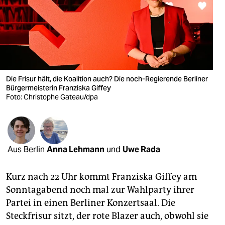
berlin
nord
wahrheit
verlag
Die Frisur hält, die Koalition auch? Die noch-Regierende Berliner
verlag
Bürgermeisterin Franziska Giffey
Foto: Christophe Gateau/dpa
veranstaltungen
shop
fragen & hilfe
Aus Berlin
Anna Lehmann
und
Uwe Rada
unterstützen
Kurz nach 22 Uhr kommt Franziska Giffey am
abo
Sonntagabend noch mal zur Wahlparty ihrer
Partei in einen Berliner Konzertsaal. Die
genossenschaft
Steckfrisur sitzt, der rote Blazer auch, obwohl sie