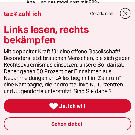
Aha. Und das möglichst mit 99%
zustimmendem Nicken, weil alles darunter als
taz
zahl ich
Gerade nicht

Mißtrauensvotum ausgelegt wird. Echt
demokratisch? Eigenartigerweise erinnert
Links lesen, rechts
mich das alles an die Vorgänge in der viel
gescholtenen DDR. Und die 99 % Zustimmung
bekämpfen
bei dortigen Wahlen werden ja bei jeder
Gelegenheit als manipuliert verteufelt. Und wer
Mit doppelter Kraft für eine offene Gesellschaft!
in der 'Agenda 2010' einen Sinn erkennen
Besonders jetzt brauchen Menschen, die sich gegen
möchte und die Worte in den Mund nimmt,
Rechtsextremismus einsetzen, unsere Solidarität.
sollte die damit zusammenhängende Armut in
Daher gehen 50 Prozent der Einnahmen aus
Deutschland nicht verschweigen.
Neuanmeldungen an „Alles beginnt im Zentrum“ –
eine Kampagne, die bedrohte linke Kulturzentren
und Jugendorte unterstützt. Sind Sie dabei?
E.P.
E

Ja, ich will
11.02.2011
,
17:47 Uhr
Von 1998-2005 traten 220.000 Mitglieder aus
d. SPD aus; wurden ca. 11 Mill. Wähler von d.
Schon dabei!
SPD vertrieben; gingen 12 Landtagsw.
verloren!