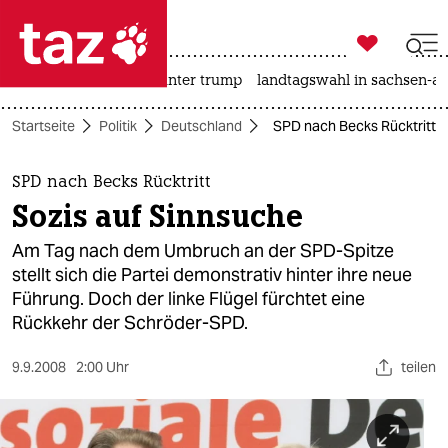

taz zahl ich
nahost-konflikt
usa unter trump
landtagswahl in sachsen-an

taz zahl ich
Startseite
Politik
Deutschland
SPD nach Becks Rücktritt: 
taz zahl ich
themen
SPD nach Becks Rücktritt
Sozis auf Sinnsuche
politik
Am Tag nach dem Umbruch an der SPD-Spitze
öko
stellt sich die Partei demonstrativ hinter ihre neue
Führung. Doch der linke Flügel fürchtet eine
gesellschaft
Rückkehr der Schröder-SPD.
kultur
9.9.2008
2:00 Uhr
teilen
sport