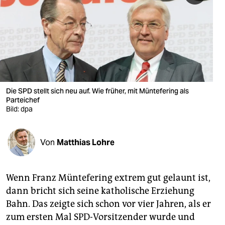
berlin
nord
wahrheit
verlag
verlag
Die SPD stellt sich neu auf. Wie früher, mit Müntefering als
Parteichef
veranstaltungen
Bild: dpa
shop
Von
Matthias Lohre
fragen & hilfe
unterstützen
Wenn Franz Müntefering extrem gut gelaunt ist,
abo
dann bricht sich seine katholische Erziehung
Bahn. Das zeigte sich schon vor vier Jahren, als er
genossenschaft
zum ersten Mal SPD-Vorsitzender wurde und