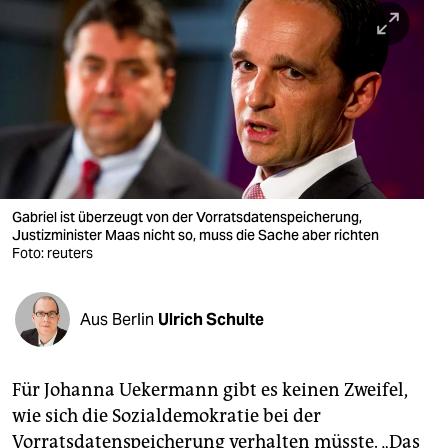
berlin
nord
wahrheit
verlag
verlag
veranstaltungen
Gabriel ist überzeugt von der Vorratsdatenspeicherung,
Justizminister Maas nicht so, muss die Sache aber richten
shop
Foto: reuters
fragen & hilfe
Aus Berlin
Ulrich Schulte
unterstützen
abo
Für Johanna Uekermann gibt es keinen Zweifel,
genossenschaft
wie sich die Sozialdemokratie bei der
Vorratsdatenspeicherung verhalten müsste. „Das