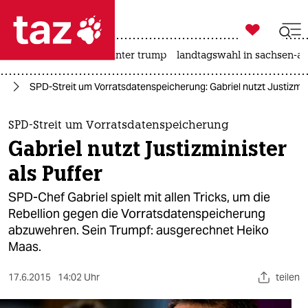

taz zahl ich
nahost-konflikt
usa unter trump
landtagswahl in sachsen-an

taz zahl ich
ng
SPD-Streit um Vorratsdatenspeicherung: Gabriel nutzt Justizmini
taz zahl ich
themen
SPD-Streit um Vorratsdatenspeicherung
Gabriel nutzt Justizminister
politik
als Puffer
öko
SPD-Chef Gabriel spielt mit allen Tricks, um die
Rebellion gegen die Vorratsdatenspeicherung
gesellschaft
abzuwehren. Sein Trumpf: ausgerechnet Heiko
Maas.
kultur
sport
17.6.2015
14:02 Uhr
teilen