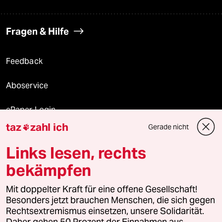
Fragen & Hilfe
Feedback
Aboservice
ePaper Login
taz
zahl ich
Gerade nicht

Downloads für Abonnierende
Links lesen, rechts
bekämpfen
© 2026 taz Verlags und Vertriebs GmbH
Mit doppelter Kraft für eine offene Gesellschaft!
Alle Rechte vorbehalten. Bei rechtlichen Fragen oder für Genehmigungen
wenden Sie sich bitte an
lizenzen@taz.de
Besonders jetzt brauchen Menschen, die sich gegen
Rechtsextremismus einsetzen, unsere Solidarität.