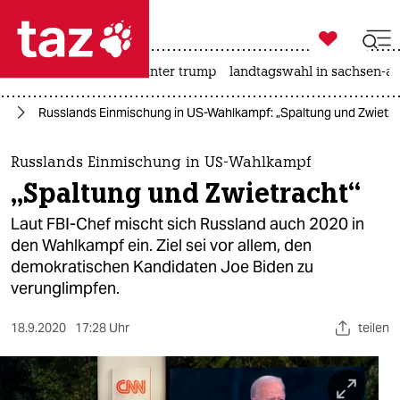

taz zahl ich
nahost-konflikt
usa unter trump
landtagswahl in sachsen-an

taz zahl ich
24
Russlands Einmischung in US-Wahlkampf: „Spaltung und Zwietra
taz zahl ich
themen
Russlands Einmischung in US-Wahlkampf
„Spaltung und Zwietracht“
politik
Laut FBI-Chef mischt sich Russland auch 2020 in
öko
den Wahlkampf ein. Ziel sei vor allem, den
demokratischen Kandidaten Joe Biden zu
gesellschaft
verunglimpfen.
kultur
18.9.2020
17:28 Uhr
teilen
sport