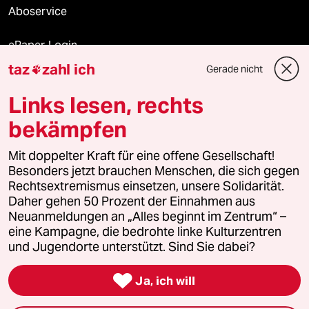
Aboservice
ePaper Login
taz
zahl ich
Gerade nicht

Downloads für Abonnierende
Links lesen, rechts
bekämpfen
© 2026 taz Verlags und Vertriebs GmbH
Mit doppelter Kraft für eine offene Gesellschaft!
Alle Rechte vorbehalten. Bei rechtlichen Fragen oder für Genehmigungen
wenden Sie sich bitte an
lizenzen@taz.de
Besonders jetzt brauchen Menschen, die sich gegen
Rechtsextremismus einsetzen, unsere Solidarität.
Daher gehen 50 Prozent der Einnahmen aus
Feedback
Redaktionsstatut
Kommune-Richtlinien
KI-
Neuanmeldungen an „Alles beginnt im Zentrum“ –
eine Kampagne, die bedrohte linke Kulturzentren
Leitlinie
Informant
Datenschutz
Impressum
AGB
und Jugendorte unterstützt. Sind Sie dabei?
Seitenwende
Einwilligungen widerrufen (Ads)

Ja, ich will