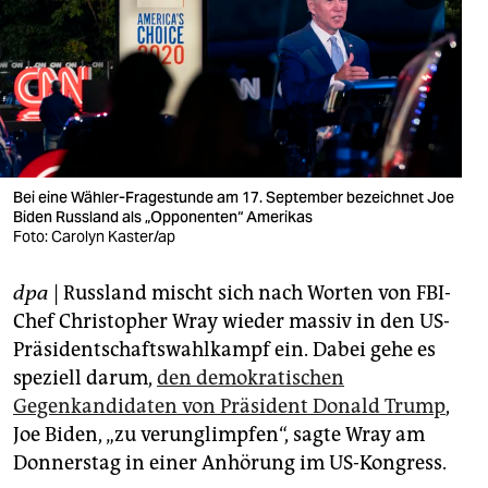
berlin
nord
wahrheit
verlag
verlag
Bei eine Wähler-Fragestunde am 17. September bezeichnet Joe
Biden Russland als „Opponenten“ Amerikas
veranstaltungen
Foto: Carolyn Kaster/ap
shop
dpa
| Russland mischt sich nach Worten von FBI-
fragen & hilfe
Chef Christopher Wray wieder massiv in den US-
Präsidentschaftswahlkampf ein. Dabei gehe es
unterstützen
speziell darum,
den demokratischen
Gegenkandidaten von Präsident Donald Trump
,
abo
Joe Biden, „zu verunglimpfen“, sagte Wray am
genossenschaft
Donnerstag in einer Anhörung im US-Kongress.