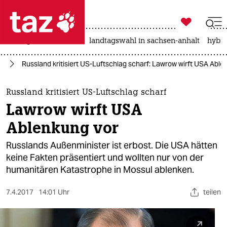

taz zahl ich
niedrigwasser
rente
landtagswahl in sachsen-anhalt
hybri

taz zahl ich
en
Russland kritisiert US-Luftschlag scharf: Lawrow wirft USA Able
taz zahl ich
themen
Russland kritisiert US-Luftschlag scharf
Lawrow wirft USA
politik
Ablenkung vor
öko
Russlands Außenminister ist erbost. Die USA hätten
keine Fakten präsentiert und wollten nur von der
gesellschaft
humanitären Katastrophe in Mossul ablenken.
kultur
7.4.2017
14:01 Uhr
teilen
sport