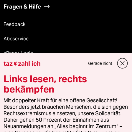
Fragen & Hilfe
Feedback
Aboservice
ePaper Login
taz
zahl ich
Gerade nicht

Downloads für Abonnierende
Links lesen, rechts
bekämpfen
© 2026 taz Verlags und Vertriebs GmbH
Mit doppelter Kraft für eine offene Gesellschaft!
Alle Rechte vorbehalten. Bei rechtlichen Fragen oder für Genehmigungen
wenden Sie sich bitte an
lizenzen@taz.de
Besonders jetzt brauchen Menschen, die sich gegen
Rechtsextremismus einsetzen, unsere Solidarität.
Daher gehen 50 Prozent der Einnahmen aus
Feedback
Redaktionsstatut
Kommune-Richtlinien
KI-
Neuanmeldungen an „Alles beginnt im Zentrum“ –