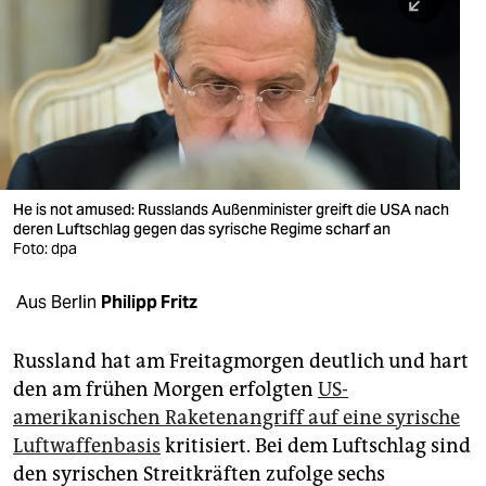
berlin
nord
wahrheit
verlag
verlag
He is not amused: Russlands Außenminister greift die USA nach
deren Luftschlag gegen das syrische Regime scharf an
veranstaltungen
Foto: dpa
shop
Aus Berlin
Philipp Fritz
fragen & hilfe
unterstützen
Russland hat am Freitagmorgen deutlich und hart
den am frühen Morgen erfolgten
US-
abo
amerikanischen Raketenangriff auf eine syrische
Luftwaffenbasis
kritisiert. Bei dem Luftschlag sind
genossenschaft
den syrischen Streitkräften zufolge sechs