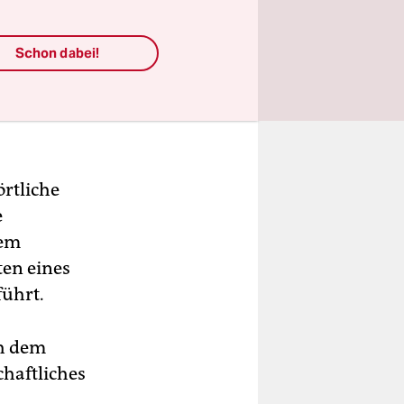
Schon dabei!
örtliche
e
dem
ten eines
führt.
ch dem
chaftliches