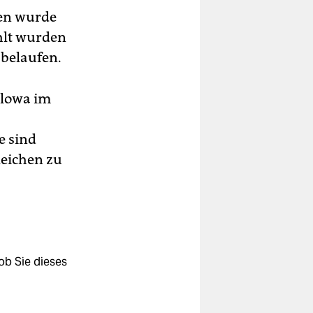
en wurde
ahlt wurden
 belaufen.
olowa im
e sind
leichen zu
ob Sie dieses