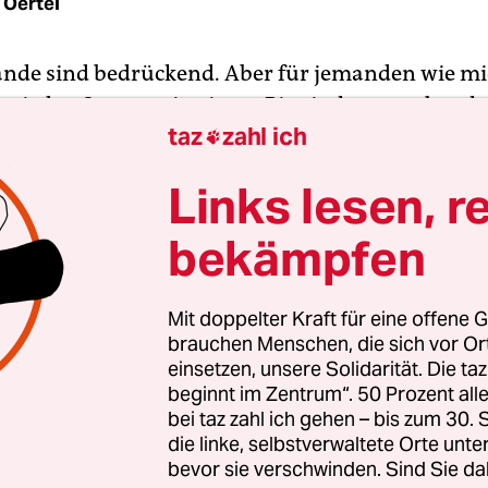
 Oertel
nde sind bedrückend. Aber für jemanden wie mic
en jeden Sommer in einem Pionierlager verbracht 
taz
zahl ich
ein Grund, depressiv zu werden“, sagt Alexandra

enen Juni floh die russische Umweltaktivistin au
Links lesen, r
en Gründen nach Deutschland und
hat hier einen 
t
. Seit kurzem lebt sie in einer Erstaufnahmestell
bekämpfen
e in Dresden.
Mit doppelter Kraft für eine offene G
brauchen Menschen, die sich vor O
einsetzen, unsere Solidarität. Die ta
beginnt im Zentrum“. 50 Prozent a
bei taz zahl ich gehen – bis zum 30
die linke, selbstverwaltete Orte unte
bevor sie verschwinden. Sind Sie da