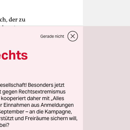
h, der zu
hat, ist
 Korolewa.
Gerade nicht
s
echts
Antrag auf
e für
esellschaft! Besonders jetzt
rt gegen Rechtsextremismus
z kooperiert daher mit „Alles
ller Einnahmen aus Anmeldungen
. September – an die Kampagne,
rstützt und Freiräume sichern will,
bei?