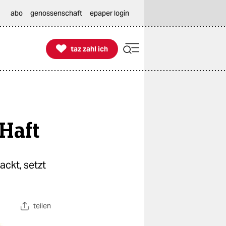
abo
genossenschaft
epaper login

taz zahl ich
taz zahl ich
 Haft
ackt, setzt
teilen