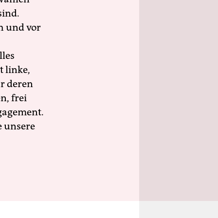
sind.
h und vor
lles
 linke,
ür deren
n, frei
ngagement.
e unsere