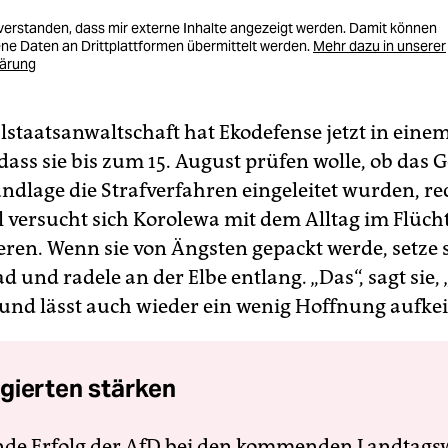
nverstanden, dass mir externe Inhalte angezeigt werden. Damit können
e Daten an Drittplattformen übermittelt werden.
Mehr dazu in unserer
lärung
lstaatsanwaltschaft hat Ekodefense jetzt in eine
 dass sie bis zum 15. August prüfen wolle, ob das G
ndlage die Strafverfahren eingeleitet wurden, r
il versucht sich Korolewa mit dem Alltag im Flüch
eren. Wenn sie von Ängsten gepackt werde, setze s
d und radele an der Elbe entlang. „Das“, sagt sie, 
 und lässt auch wieder ein wenig Hoffnung aufke
gierten stärken
nde Erfolg der AfD bei den kommenden Landtags