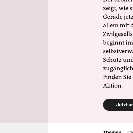
zeigt, wie
Gerade jet
allem mit d
Zivilgesell
beginnt im
selbstverw
Schutz und 
zugänglich
Finden Sie
Aktion.
Jetzt u
Themen
#R