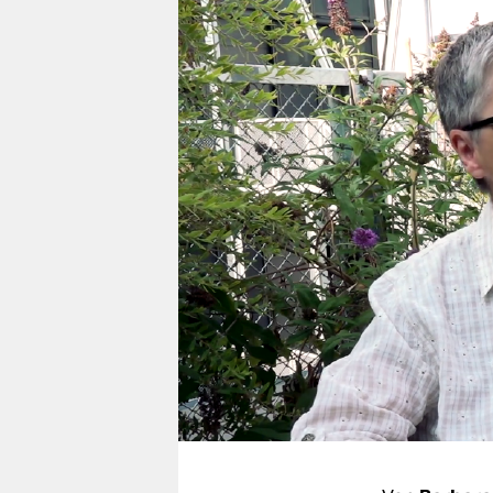
berlin
nord
wahrheit
verlag
verlag
veranstaltungen
shop
fragen & hilfe
unterstützen
abo
genossenschaft