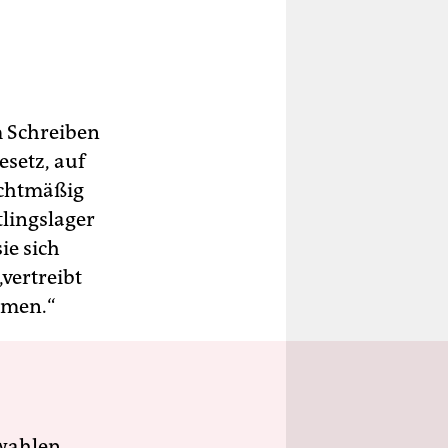
m Schreiben
esetz, auf
echtmäßig
tlingslager
ie sich
„vertreibt
imen.“
wahlen