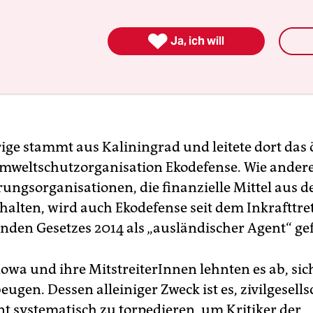

Ja, ich will
ige stammt aus Kaliningrad und leitete dort das 
mweltschutzorganisation Ekodefense. Wie ander
rungsorganisationen, die finanzielle Mittel aus 
halten, wird auch Ekodefense seit dem Inkrafttre
nden Gesetzes 2014 als „ausländischer Agent“ ge
owa und ihre MitstreiterInnen lehnten es ab, si
eugen. Dessen alleiniger Zweck ist es, zivilgesells
 systematisch zu torpedieren, um Kritiker der