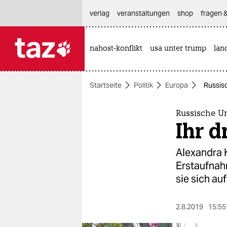
hautnavigation anspringen
hauptinhalt anspringen
footer anspringen
verlag
veranstaltungen
shop
fragen &
nahost-konflikt
usa unter trump
lan

taz zahl ich
taz zahl ich
Startseite
Politik
Europa
Russisc
themen
politik
Russische Um
Ihr d
öko
Alexandra K
gesellschaft
Erstaufnahm
sie sich au
kultur
sport
2.8.2019
15:55