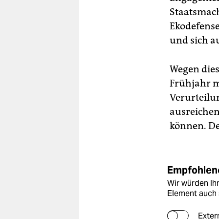
Staatsmac
Ekodefense
und sich a
Wegen dies
Frühjahr m
Verurteilun
ausreichen
können. De
Empfohlene
Wir würden Ihn
Element auch 
Exter