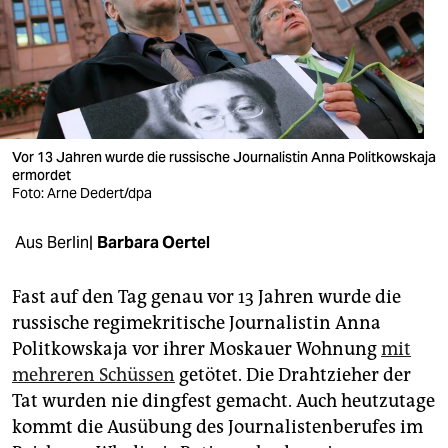
berlin
nord
wahrheit
verlag
Vor 13 Jahren wurde die russische Journalistin Anna Politkowskaja
ermordet
verlag
Foto: Arne Dedert/dpa
veranstaltungen
Aus Berlin|
Barbara Oertel
shop
fragen & hilfe
Fast auf den Tag genau vor 13 Jahren wurde die
russische regimekritische Journalistin Anna
unterstützen
Politkowskaja vor ihrer Moskauer Wohnung
mit
mehreren Schüssen
getötet. Die Drahtzieher der
abo
Tat wurden nie dingfest gemacht. Auch heutzutage
genossenschaft
kommt die Ausübung des Journalistenberufes im