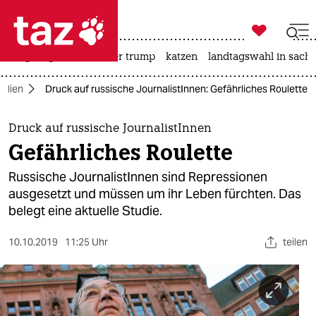

taz zahl ich
bergsteigen
usa unter trump
katzen
landtagswahl in sachs

taz zahl ich
edien
Druck auf russische JournalistInnen: Gefährliches Roulette
taz zahl ich
themen
Druck auf russische JournalistInnen
Gefährliches Roulette
politik
Russische JournalistInnen sind Repressionen
öko
ausgesetzt und müssen um ihr Leben fürchten. Das
belegt eine aktuelle Studie.
gesellschaft
10.10.2019
11:25 Uhr
teilen
kultur
sport