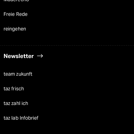
Freie Rede
reingehen
Newsletter
team zukunft
taz frisch
taz zahl ich
taz lab Infobrief