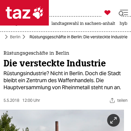

taz zahl ich
niedrigwasser
rente
landtagswahl in sachsen-anhalt
hybri

taz zahl ich
te
Berlin
Rüstungsgeschäfte in Berlin: Die versteckte Industrie
taz zahl ich
themen
Rüstungsgeschäfte in Berlin
Die versteckte Industrie
politik
Rüstungsindustrie? Nicht in Berlin. Doch die Stadt
öko
bleibt ein Zentrum des Waffenhandels. Die
Hauptversammlung von Rheinmetall steht nun an.
gesellschaft
5.5.2018
12:00 Uhr
teilen
kultur
sport