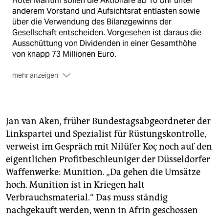
Hotel Maritim sollen die Aktionäre ab 10 Uhr unter
anderem Vorstand und Aufsichtsrat entlasten sowie
über die Verwendung des Bilanzgewinns der
Gesellschaft entscheiden. Vorgesehen ist daraus die
Ausschüttung von Dividenden in einer Gesamthöhe
von knapp 73 Millionen Euro.
mehr anzeigen
Aus Anlass der Versammlung rufen verschiedenste
Gruppen bereits im Vorfeld zu Protesten gegen
Rheinmetall auf. Das Unternehmen steht
insbesondere als Produzent des Panzers Leopard 2 in
Jan van Aken, früher Bundestagsabgeordneter der
der Kritik, der wiederholt von der türkischen Armee
Linkspartei und Spezialist für Rüstungskontrolle,
gegen Kurden eingesetzt wurde. Wegen dieser
verweist im Gespräch mit Nilüfer Koç noch auf den
Exportpolitik und der Auslagerung von
eigentlichen Profitbeschleuniger der Düsseldorfer
Produktionsstätten mit dem Ziel der Umgehung
Waffenwerke: Munition. „Da gehen die Umsätze
internationaler Sanktionen beantragt der
Dachverband Kritischer Aktionärinnen und Aktionäre,
hoch. Munition ist in Kriegen halt
den Vorstand nicht zu entlasten.
Verbrauchsmaterial.“ Das muss ständig
nachgekauft werden, wenn in Afrin geschossen
Die Proteste