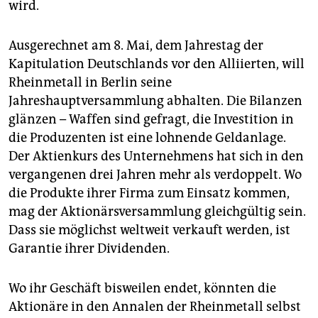
wird.
Critical Mass „Rüstungsfirmen enttarnen“
5. Mai, 15
Uhr, S/U-Bahnhof Westhafen, Platz vor dem
Ausgerechnet am 8. Mai, dem Jahrestag der
Einkaufszentrum MOA-Bogen. Mit Fahrrädern sollen
Orte, die in Verbindung mit Rüstungsproduktion und -
Kapitulation Deutschlands vor den Alliierten, will
export stehen, besucht werden.
Rheinmetall in Berlin seine
Jahreshauptversammlung abhalten. Die Bilanzen
Demonstration „Rheinmetall raus!“
7. Mai, 17.30 Uhr,
glänzen – Waffen sind gefragt, die Investition in
Platz des 18. März. Im Aufruf zu der Demo, die am
Vorabend der Aktionärsversammlung bereits bis zum
die Produzenten ist eine lohnende Geldanlage.
Hotel Maritim führen soll, heißt es: „Leopard-2-
Der Aktienkurs des Unternehmens hat sich in den
Panzer, made in Germany, ebnen den Weg der
vergangenen drei Jahren mehr als verdoppelt. Wo
Zerstörung Afrins. In den letzten Jahren lieferte
die Produkte ihrer Firma zum Einsatz kommen,
Deutschland 350 Leopard-2-Panzer von Rheinmetall
mag der Aktionärsversammlung gleichgültig sein.
an die Türkei. Die traditionsreichen Waffenexporte
Dass sie möglichst weltweit verkauft werden, ist
Deutschlands stärken das diktatorische Regime
Erdoğans. Die Bombengeschäfte kommen nicht nur
Garantie ihrer Dividenden.
der Rüstungsindustrie zugute, sondern auch der
unterstützenden Politik.“
Wo ihr Geschäft bisweilen endet, könnten die
Kundgebung „Rheinmetall entrüsten!
Aktionäre in den Annalen der Rheinmetall selbst