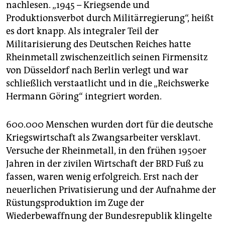
Waffenexporte stoppen!“
8. Mai, ab 9.00 Uhr, vor
nachlesen. „1945 – Kriegsende und
dem Hotel Maritim. Die Initiativen „Legt den Leo an
Produktionsverbot durch Militärregierung“, heißt
die Kette“ und „Aktion Aufschrei – Stoppt den
es dort knapp. Als integraler Teil der
Waffenhandel“ schreiben in ihrem Aufruf: „Der
Militarisierung des Deutschen Reiches hatte
Rüstungsbereich Rheinmetall Defence hat
Niederlassungen und Tochtergesellschaften in 20
Rheinmetall zwischenzeitlich seinen Firmensitz
Ländern auf allen Kontinenten und tätigt rund 75
von Düsseldorf nach Berlin verlegt und war
Prozent des Umsatzes mit Kunden im Ausland.
schließlich verstaatlicht und in die „Reichswerke
Waffenlieferungen von Rheinmetall-
Hermann Göring“ integriert worden.
Tochtergesellschaften richten weltweit Schaden an.“
(dk)
600.000 Menschen wurden dort für die deutsche
Das Netzwerk
Kriegswirtschaft als Zwangsarbeiter versklavt.
"
Global Net – Stop the Arms“
sammelt Informationen
Versuche der Rheinmetall, in den frühen 1950er
über Rüstungsexporte sowie über Täter und Opfer
Jahren in der zivilen Wirtschaft der BRD Fuß zu
von Waffenhandel und stellt diese auf seiner
fassen, waren wenig erfolgreich. Erst nach der
Webseite in derzeit acht Sprachen, darunter Deutsch,
neuerlichen Privatisierung und der Aufnahme der
Englisch, Kurdisch und Armenisch, zur Verfügung.
Rüstungsproduktion im Zuge der
Zudem informiert es über Möglichkeiten, gegen
Waffenhandel aktiv zu werden. Das alles hier:
Wiederbewaffnung der Bundesrepublik klingelte