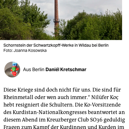
berlin
nord
wahrheit
verlag
Schornstein der Schwartzkopff-Werke in Wildau bei Berlin
verlag
Foto: Joanna Kosowska
veranstaltungen
Aus Berlin
Daniél Kretschmar
shop
fragen & hilfe
Diese Kriege sind doch nicht für uns. Die sind für
unterstützen
Rheinmetall oder wen auch immer.“ Nilüfer Koç
hebt resigniert die Schultern. Die Ko-Vorsitzende
abo
des Kurdistan-Nationalkongresses beantwortet an
genossenschaft
diesem Abend im Kreuzberger Club SO36 geduldig
Fragen zum Kampf der Kurdinnen und Kurden im