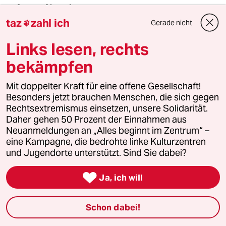
Alreech
A
05.05.2018
,
15:55 Uhr
taz
zahl ich
Gerade nicht

73 Jahre ist es her, dass die Panzer der Roten
Links lesen, rechts
Armee durch Brandenburg und Berlin rollten,
um den verbrecherischen Krieg des
bekämpfen
faschistischen Deutschlands zu beenden ?
Mit doppelter Kraft für eine offene Gesellschaft!
Nein, auch damals ging es nur um den Profit
Besonders jetzt brauchen Menschen, die sich gegen
der allierten Rüstungsindustrie, nicht um die
Rechtsextremismus einsetzen, unsere Solidarität.
Beendigung des Faschismus.
Daher gehen 50 Prozent der Einnahmen aus
Neuanmeldungen an „Alles beginnt im Zentrum“ –
eine Kampagne, die bedrohte linke Kulturzentren
meistkommentiert
und Jugendorte unterstützt. Sind Sie dabei?

1
Ja, ich will
Krise der Demokratie
AfD-Wählen als Triebabfuhr
Schon dabei!