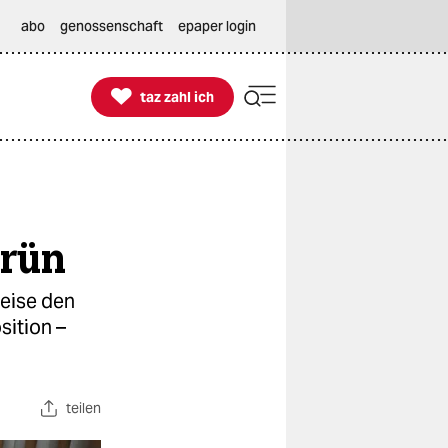
abo
genossenschaft
epaper login

taz zahl ich
taz zahl ich
Grün
eise den
ition –
teilen