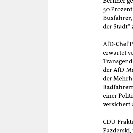
Berliner g
50 Prozent 
Busfahrer, 
der Stadt“
AfD-Chef P
erwartet v
Transgende
der AfD-Ma
der Mehrhe
Radfahrern 
einer Polit
versichert 
CDU-Frakti
Pazderski, 