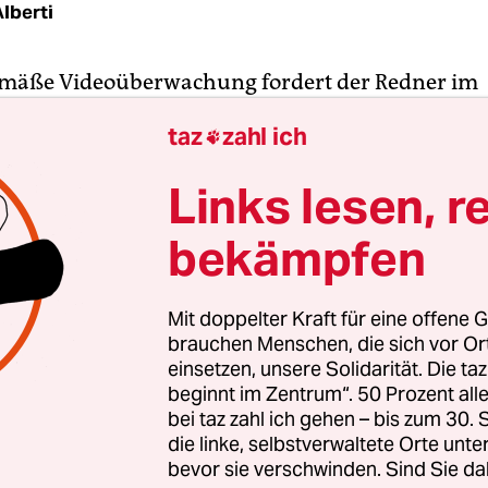
lberti
emäße Videoüberwachung fordert der Redner im
tenhaus vom Senat. Gefährder müssten sofort a
taz
zahl ich

dikale Gruppen dürften in der Stadt nicht unbehe
agt der Mann – „wir müssen diese Brutzellen des T
Links lesen, r
 und zwar besser heute als morgen“. Und wenn an
tzende Intensivtäter zusammenkämen, sei das ni
bekämpfen
n. Viel Applaus erhält er dafür von CDU, AfD u
ger von der SPD – und keinen von Linken und Gr
Mit doppelter Kraft für eine offene G
t da dem Parteibuch nach kein Rechter: All das sa
brauchen Menschen, die sich vor O
hef Raed Saleh.
einsetzen, unsere Solidarität. Die ta
beginnt im Zentrum“. 50 Prozent a
bei taz zahl ich gehen – bis zum 30
n instinktiv eher hinter diesen Worten vermutet h
die linke, selbstverwaltete Orte unte
aleh ans Mikro: Bei 90 Prozent der Rede habe er d
bevor sie verschwinden. Sind Sie da