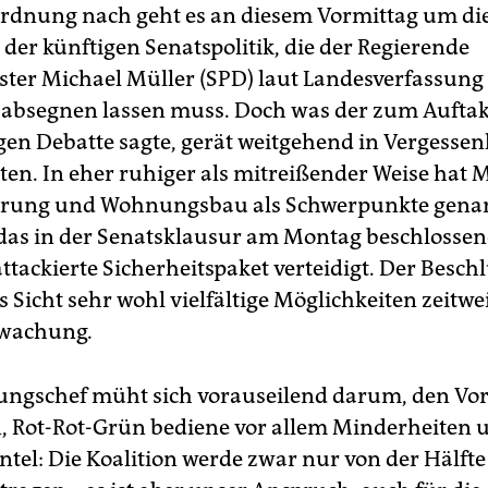
rdnung nach geht es an diesem Vormittag um di
 der künftigen Senatspolitik, die der Regierende
ter Michael Müller (SPD) laut Landesverfassung
absegnen lassen muss. Doch was der zum Auftak
gen Debatte sagte, gerät weitgehend in Vergessen
ten. In eher ruhiger als mitreißender Weise hat 
erung und Wohnungsbau als Schwerpunkte genan
das in der Senatsklausur am Montag beschlosse
ttackierte Sicherheitspaket verteidigt. Der Beschl
 Sicht sehr wohl vielfältige Möglichkeiten zeitwei
rwachung
.
ungschef müht sich vorauseilend darum, den Vo
, Rot-Rot-Grün bediene vor allem Minderheiten 
ntel: Die Koalition werde zwar nur von der Hälfte