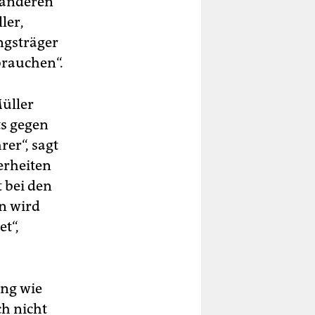
e anderen
ler,
ungsträger
brauchen“.
Müller
ts gegen
er“, sagt
erheiten
 bei den
on wird
et“,
ung wie
ch nicht