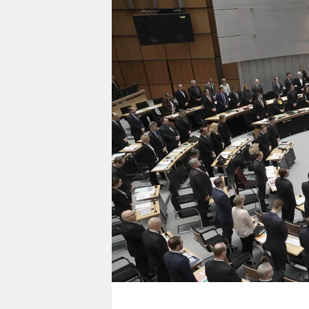
berlin
nord
wahrheit
verlag
verlag
veranstaltungen
shop
fragen & hilfe
unterstützen
abo
genossenschaft