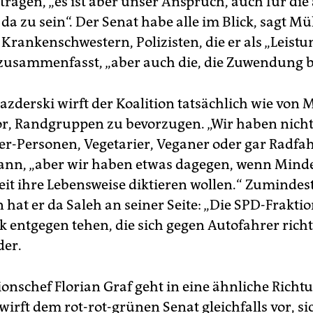
etragen, „es ist aber unser Anspruch, auch für di
da zu sein“. Der Senat habe alle im Blick, sagt Mül
Krankenschwestern, Polizisten, die er als „Leist
 zusammenfasst, „aber auch die, die Zuwendung 
azderski wirft der Koalition tatsächlich wie von 
or, Randgruppen zu bevorzugen. „Wir haben nich
r-Personen, Vegetarier, Veganer oder gar Radfahr
nn, „aber wir haben etwas dagegen, wenn Mind
it ihre Lebensweise diktieren wollen.“ Zumindest
hat er da Saleh an seiner Seite: „Die SPD-Frakti
ik entgegen tehen, die sich gegen Autofahrer richt
der.
onschef Florian Graf geht in eine ähnliche Richt
wirft dem rot-rot-grünen Senat gleichfalls vor, si