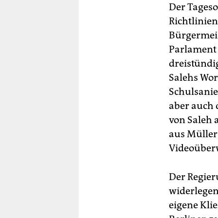
Der Tageso
Richtlinien
Bürgermeis
Parlament 
dreistündi
Salehs Wor
Schulsani
aber auch 
von Saleh a
aus Müllers
Videoübe
Der Regier
widerlegen
eigene Klie