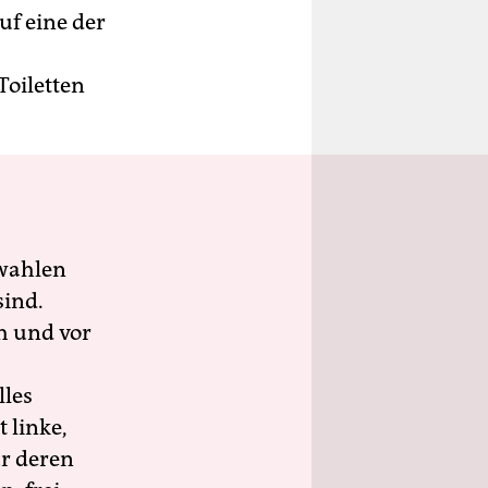
uf eine der
Toiletten
wahlen
sind.
h und vor
lles
 linke,
ür deren