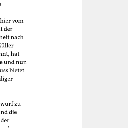
e
 hier vom
t der
heit nach
Müller
nt, hat
ne und nun
uss bietet
liger
rwurf zu
und die
 der