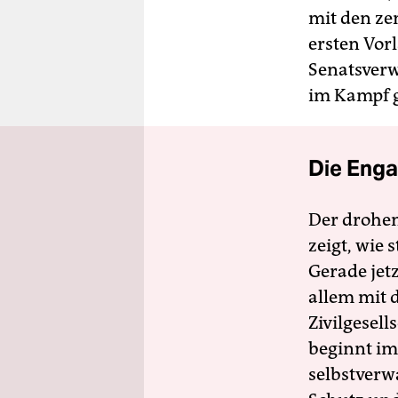
mit den ze
ersten Vor
Senatsverwa
im Kampf g
Die Enga
Der drohe
zeigt, wie
Gerade jet
allem mit d
Zivilgesell
beginnt im
selbstverw