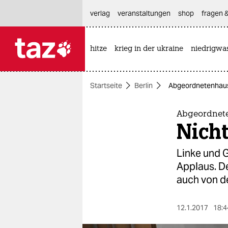
hautnavigation anspringen
hauptinhalt anspringen
footer anspringen
verlag
veranstaltungen
shop
fragen &
hitze
krieg in der ukraine
niedrigwa

taz zahl ich
taz zahl ich
Startseite
Berlin
Abgeordnetenhaus: 
themen
politik
Abgeordnet
Nicht
öko
Linke und 
gesellschaft
Applaus. D
auch von d
kultur
sport
12.1.2017
18:4