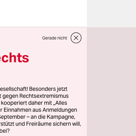
bgeschoben
Gerade nicht
lligt
errors
echts
 einem Ort
cht
nd FDP,
ünen.
esellschaft! Besonders jetzt
gt SPD-
rt gegen Rechtsextremismus
z kooperiert daher mit „Alles
ller Einnahmen aus Anmeldungen
. September – an die Kampagne,
ätte, tritt
rstützt und Freiräume sichern will,
en Beifall
bei?